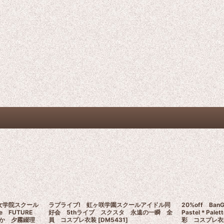
空女学院スクール
ラブライブ! 虹ヶ咲学園スクールアイドル同
20%off Ba
he FUTURE
好会 5thライブ スクスタ 永遠の一瞬 全
Pastel＊Pa
やか 夕霧綴理
員 コスプレ衣装
[
DM5431
]
彩 コスプレ衣