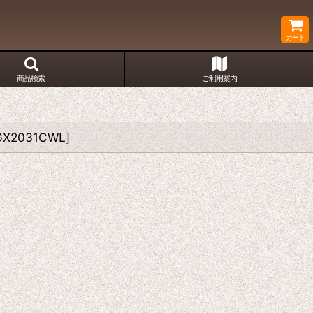
カート
商品検索
ご利用案内
GX2031CWL
]