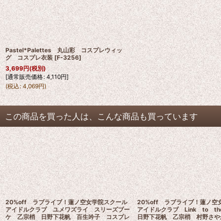
Pastel*Palettes 丸山彩 コスプレウィッ
グ コスプレ衣装
[
F-3256
]
3,699
円
(税別)
[
通常販売価格
:
4,110
円
]
(
税込
:
4,069
円
)
この商品を買った人は、こんな商品も買っています
20%off ラブライブ！蓮ノ空女学院スクール
20%off ラブライブ！蓮ノ
アイドルクラブ ユメワズライ スリーズブー
アイドルクラブ Link to t
ケ 乙宗梢 日野下花帆 百生吟子 コスプレ
日野下花帆 乙宗梢 村野さ