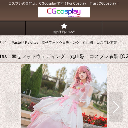
コスプレの専門店、CGcosplayです！For Cosplay、Trust CGcosplay！
新作予約25％off
ンドリ！） Pastel＊Palettes 幸せフォトウェディング 丸山彩 コスプレ衣装
＊Palettes 幸せフォトウェディング 丸山彩 コスプレ衣装
[
C