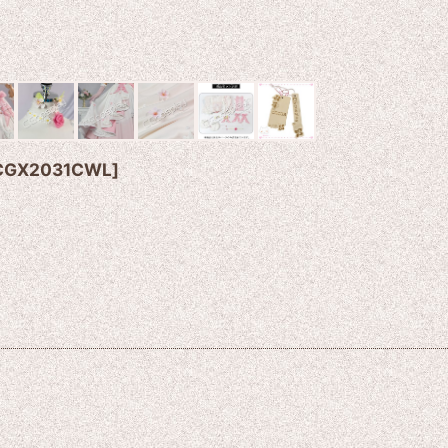
CGX2031CWL
]