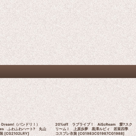
nG Dream!（バンドリ！）
20%off ラブライブ！ AiScReam 愛?スク
lettes ふわふわハート? 丸山
リ〜ム！ 上原歩夢 黒澤ルビィ 若菜四季
装
[
CG2102LRY
]
コスプレ衣装
[
CG1983CG1987CG1988
]