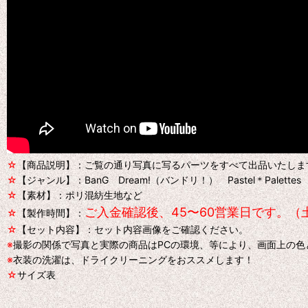
☆
【商品説明】：ご覧の通り写真に写るパーツをすべて出品いたしま
☆
【ジャンル】：BanG Dream!（バンドリ！） Pastel＊Palet
☆
【素材】：ポリ混紡生地など
ご入金確認後、45〜60営業日です。（
☆
【製作時間】：
☆
【セット内容】：セット内容画像をご確認ください。
※
撮影の関係で写真と実際の商品はPCの環境、等により、画面上の
※
衣装の洗濯は、ドライクリーニングをおススメします！
☆
サイズ表