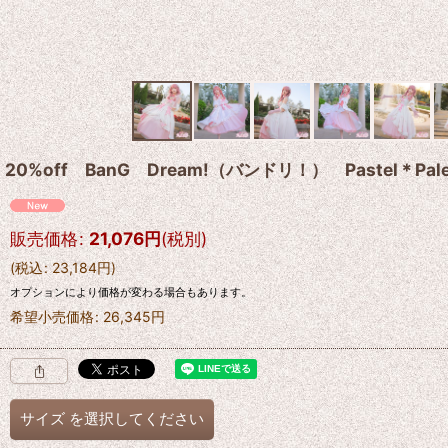
20%off BanG Dream!（バンドリ！） Pastel
販売価格
:
21,076
円
(税別)
(
税込
:
23,184
円
)
オプションにより価格が変わる場合もあります。
希望小売価格
:
26,345
円
サイズ
を選択してください