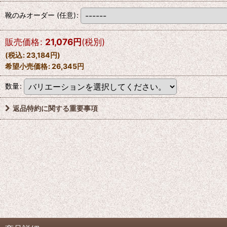
靴のみオーダー
(任意)
:
販売価格
:
21,076
円
(税別)
(
税込
:
23,184
円
)
希望小売価格
:
26,345
円
数量
:
返品特約に関する重要事項