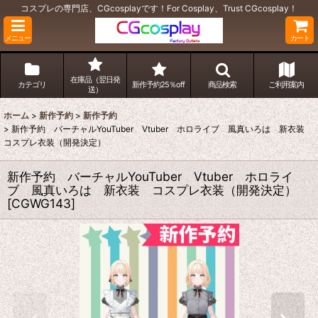
コスプレの専門店、CGcosplayです！For Cosplay、Trust CGcosplay！
メニュー
カート
在庫品（翌日発
カテゴリ
新作予約25％off
商品検索
ご利用案内
送）
ホーム
>
新作予約
>
新作予約
>
新作予約 バーチャルYouTuber Vtuber ホロライブ 風真いろは 新衣装
コスプレ衣装（開発決定）
新作予約 バーチャルYouTuber Vtuber ホロライ
ブ 風真いろは 新衣装 コスプレ衣装（開発決定）
[
CGWG143
]