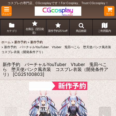
コスプレの専門店、CGcosplayです！For Cosplay、Trust CGcosplay！
メニュー
カート
在庫品（翌日発
カテゴリ
新作予約25％off
商品検索
ご利用案内
送）
ホーム
>
新作予約
>
新作予約
>
新作予約 バーチャルYouTuber Vtuber 兎田ぺこら 堕天使パンク風衣装
コスプレ衣装（開発条件アリ）
新作予約 バーチャルYouTuber Vtuber 兎田ぺこ
ら 堕天使パンク風衣装 コスプレ衣装（開発条件ア
リ）
[
CG25100803
]