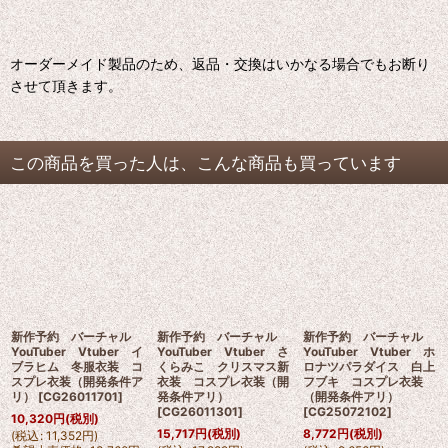
オーダーメイド製品のため、返品・交換はいかなる場合でもお断り
させて頂きます。
この商品を買った人は、こんな商品も買っています
新作予約 バーチャル
新作予約 バーチャル
新作予約 バーチャル
YouTuber Vtuber イ
YouTuber Vtuber さ
YouTuber Vtuber ホ
ブラヒム 冬服衣装 コ
くらみこ クリスマス新
ロナツパラダイス 白上
スプレ衣装（開発条件ア
衣装 コスプレ衣装（開
フブキ コスプレ衣装
リ）
[
CG26011701
]
発条件アリ）
（開発条件アリ）
[
CG26011301
]
[
CG25072102
]
10,320
円
(税別)
15,717
円
(税別)
8,772
円
(税別)
(
税込
:
11,352
円
)