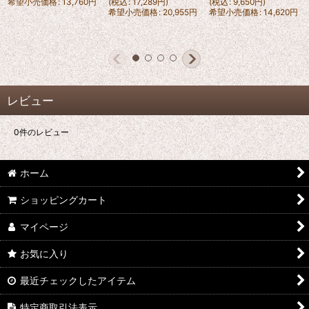
希望小売価格
:
13,760
円
(
税込
:
17,289
円
)
(
税込
:
9,650
円
)
希望小売価格
:
20,955
円
希望小売価格
:
14,620
円
レビュー
0
件のレビュー
ホーム
ショッピングカート
マイページ
お気に入り
最近チェックしたアイテム
特定商取引法表示