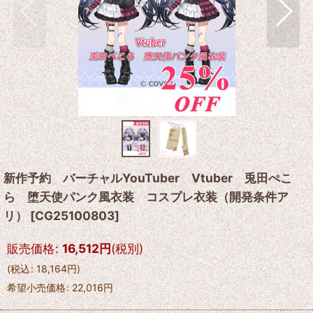
新作予約 バーチャルYouTuber Vtuber 兎田ぺこ
ら 堕天使パンク風衣装 コスプレ衣装（開発条件ア
リ）
[
CG25100803
]
販売価格
:
16,512
円
(税別)
(
税込
:
18,164
円
)
希望小売価格
:
22,016
円