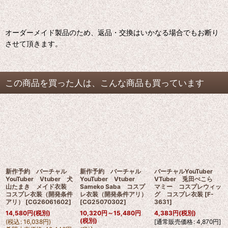
オーダーメイド製品のため、返品・交換はいかなる場合でもお断り
させて頂きます。
この商品を買った人は、こんな商品も買っています
新作予約 バーチャル
新作予約 バーチャル
バーチャルYouTuber
YouTuber Vtuber 犬
YouTuber Vtuber
VTuber 兎田ぺこら
山たまき メイド衣装
Sameko Saba コスプ
マミー コスプレウィッ
コスプレ衣装（開発条件
レ衣装（開発条件アリ）
グ コスプレ衣装
[
F-
アリ）
[
CG26061602
]
[
CG25070302
]
3631
]
14,580
円
(税別)
10,320
円
～15,480
円
4,383
円
(税別)
(税別)
(
税込
:
16,038
円
)
[
通常販売価格
:
4,870
円
]