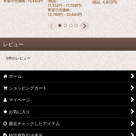
希望小売価格
:
19,440
円
(
税込
:
(
税込
:
4,822
円
)
11,352
円
～17,028
円
)
希望小売価格
:
13,760
円
～20,640
円
レビュー
0
件のレビュー
ホーム
ショッピングカート
マイページ
お気に入り
最近チェックしたアイテム
特定商取引法表示