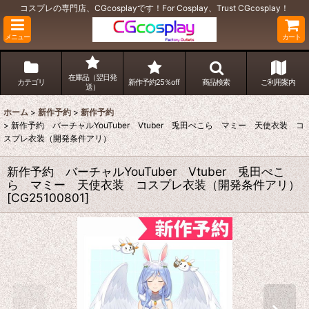
コスプレの専門店、CGcosplayです！For Cosplay、Trust CGcosplay！
メニュー
カート
在庫品（翌日発
カテゴリ
新作予約25％off
商品検索
ご利用案内
送）
ホーム
>
新作予約
>
新作予約
>
新作予約 バーチャルYouTuber Vtuber 兎田ぺこら マミー 天使衣装 コ
スプレ衣装（開発条件アリ）
新作予約 バーチャルYouTuber Vtuber 兎田ぺこ
ら マミー 天使衣装 コスプレ衣装（開発条件アリ）
[
CG25100801
]