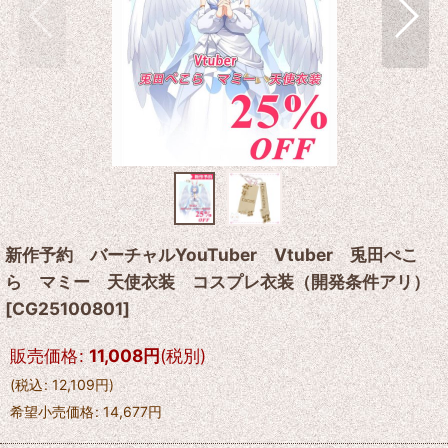
新作予約 バーチャルYouTuber Vtuber 兎田ぺこ
ら マミー 天使衣装 コスプレ衣装（開発条件アリ）
[
CG25100801
]
販売価格
:
11,008
円
(税別)
(
税込
:
12,109
円
)
希望小売価格
:
14,677
円