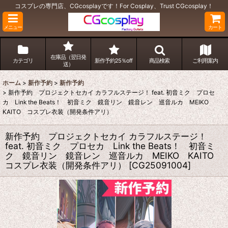
コスプレの専門店、CGcosplayです！For Cosplay、Trust CGcosplay！
メニュー
カート
在庫品（翌日発
カテゴリ
新作予約25％off
商品検索
ご利用案内
送）
ホーム
>
新作予約
>
新作予約
>
新作予約 プロジェクトセカイ カラフルステージ！ feat. 初音ミク プロセ
カ Link the Beats！ 初音ミク 鏡音リン 鏡音レン 巡音ルカ MEIKO
KAITO コスプレ衣装（開発条件アリ）
新作予約 プロジェクトセカイ カラフルステージ！
feat. 初音ミク プロセカ Link the Beats！ 初音ミ
ク 鏡音リン 鏡音レン 巡音ルカ MEIKO KAITO
コスプレ衣装（開発条件アリ）
[
CG25091004
]