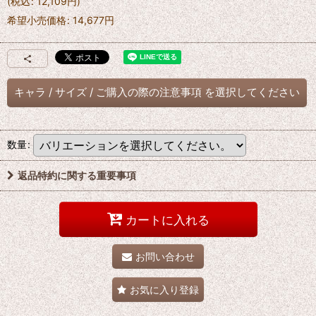
(
税込
:
12,109
円
)
希望小売価格
:
14,677
円
キャラ
/
サイズ
/
ご購入の際の注意事項
を選択してください
数量
:
返品特約に関する重要事項
カートに入れる
お問い合わせ
お気に入り登録