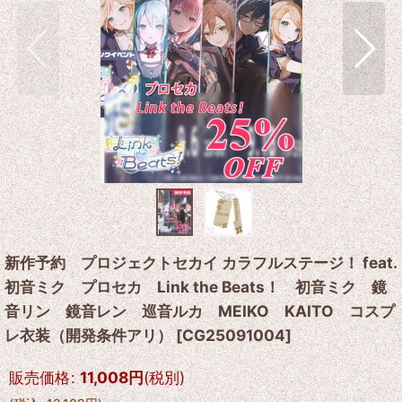
新作予約 プロジェクトセカイ カラフルステージ！ feat.
初音ミク プロセカ Link the Beats！ 初音ミク 鏡
音リン 鏡音レン 巡音ルカ MEIKO KAITO コスプ
レ衣装（開発条件アリ）
[
CG25091004
]
販売価格
:
11,008
円
(税別)