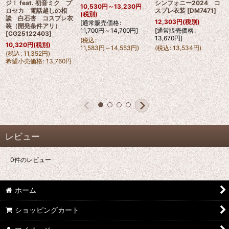
ジ！ feat. 初音ミク プ
シンフォニー2024 コ
10,530
円
～13,230
円
ロセカ 電話越しの相
スプレ衣装
[
DM7471
]
(税別)
談 白石杏 コスプレ衣
12,303
円
(税別)
[
通常販売価格
:
装（開発条件アリ）
11,700
円
～14,700
円
]
[
通常販売価格
:
[
CG25122403
]
13,670
円
]
(
税込
:
10,320
円
(税別)
11,583
円
～14,553
円
)
(
税込
:
13,534
円
)
(
税込
:
11,352
円
)
希望小売価格
:
13,760
円
レビュー
0
件のレビュー
ホーム
ショッピングカート