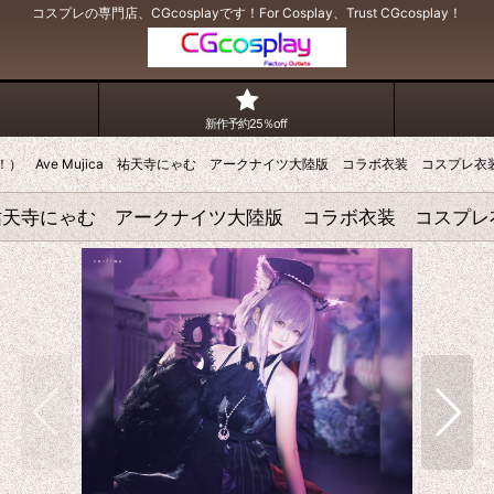
コスプレの専門店、CGcosplayです！For Cosplay、Trust CGcosplay！
新作予約25％off
バンドリ！） Ave Mujica 祐天寺にゃむ アークナイツ大陸版 コラボ衣装 コスプレ衣
ujica 祐天寺にゃむ アークナイツ大陸版 コラボ衣装 コスプ