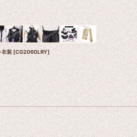
レ衣装
[
CG2060LRY
]