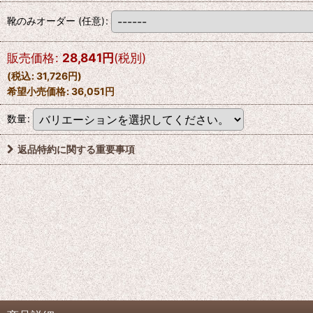
靴のみオーダー
(任意)
:
販売価格
:
28,841
円
(税別)
(
税込
:
31,726
円
)
希望小売価格
:
36,051
円
数量
:
返品特約に関する重要事項