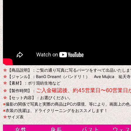
☆
【商品説明】：ご覧の通り写真に写るパーツをすべて出品いたしま
☆
【ジャンル】：BanG Dream!（バンドリ！） Ave Mujic
☆
【素材】：ポリ混紡生地など
ご入金確認後、約45営業日〜60営業
☆
【製作時間】：
☆
【セット内容】：お選びください。
※
撮影の関係で写真と実際の商品はPCの環境、等により、画面上の
※
衣装の洗濯は、ドライクリーニングをおススメします！
☆
サイズ表