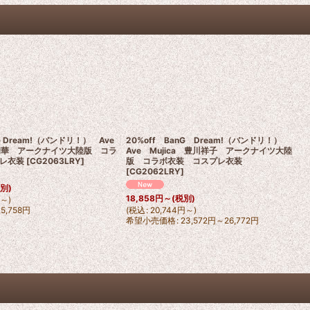
nG Dream!（バンドリ！） Ave
20%off BanG Dream!（バンドリ！）
三角初華 アークナイツ大陸版 コラ
Ave Mujica 豊川祥子 アークナイツ大陸
レ衣装
[
CG2063LRY
]
版 コラボ衣装 コスプレ衣装
[
CG2062LRY
]
税別)
18,858
円
～
(税別)
円
～
)
25,758
円
(
税込
:
20,744
円
～
)
希望小売価格
:
23,572
円
～26,772
円