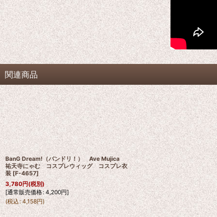
関連商品
BanG Dream!（バンドリ！） Ave Mujica
祐天寺にゃむ コスプレウィッグ コスプレ衣
装
[
F-4657
]
3,780
円
(税別)
[
通常販売価格
:
4,200
円
]
(
税込
:
4,158
円
)