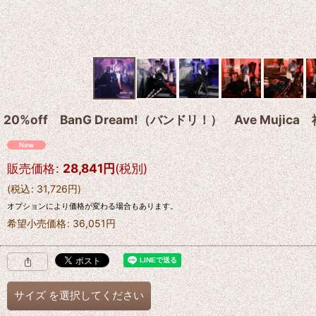
20%off BanG Dream!（バンドリ！） Ave M
販売価格
:
28,841
円
(税別)
(
税込
:
31,726
円
)
オプションにより価格が変わる場合もあります。
希望小売価格
:
36,051
円
サイズ
を選択してください