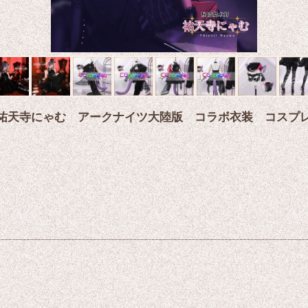
ujica 祐天寺にゃむ アークナイツ大陸版 コラボ衣装 コスプ