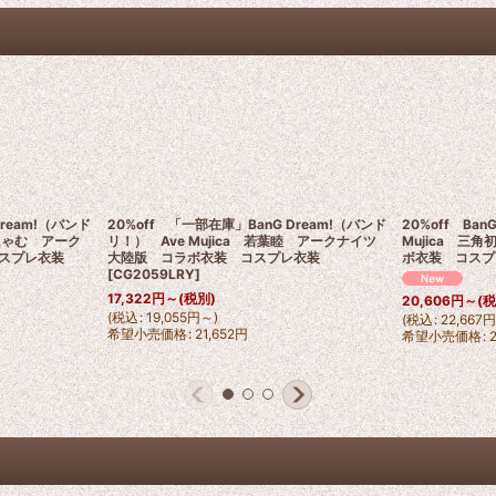
Dream!（バンド
20%off 「一部在庫」BanG Dream!（バンド
20%off Ba
寺にゃむ アーク
リ！） Ave Mujica 若葉睦 アークナイツ
Mujica 
スプレ衣装
大陸版 コラボ衣装 コスプレ衣装
ボ衣装 コスプ
[
CG2059LRY
]
17,322
円
～
(税別)
20,606
円
～
(
(
税込
:
19,055
円
～
)
(
税込
:
22,667
希望小売価格
:
21,652
円
希望小売価格
: