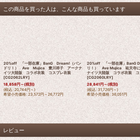
この商品を買った人は、こんな商品も買っています
20%off 「一部在庫」BanG Dream!（バン
20%off 「一部在庫」BanG 
ドリ！） Ave Mujica 豊川祥子 アークナ
リ！） Ave Mujica 祐天
イツ大陸版 コラボ衣装 コスプレ衣装
ナイツ大陸版 コラボ衣装 コ
[
CG2062LRY
]
[
CG2060LRY
]
18,858
円
～
(税別)
28,841
円
～
(税別)
(
税込
:
20,744
円
～
)
(
税込
:
31,726
円
～
)
希望小売価格
:
23,572
円
～26,772
円
希望小売価格
:
36,051
円
レビュー