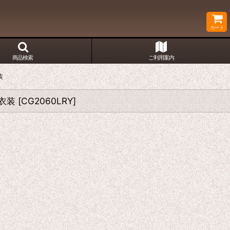
カート
商品検索
ご利用案内
装
レ衣装
[
CG2060LRY
]