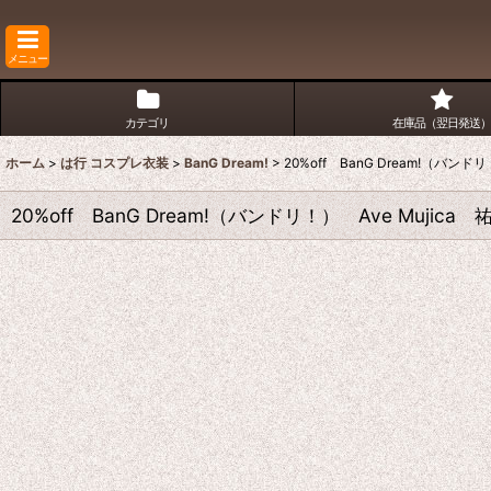
メニュー
カテゴリ
在庫品（翌日発送）
ホーム
>
は行 コスプレ衣装
>
BanG Dream!
>
20%off BanG Dream!（
20%off BanG Dream!（バンドリ！） Ave M