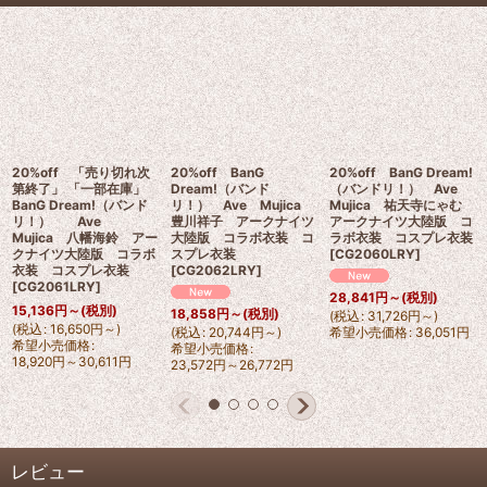
20%off 「売り切れ次
20%off BanG
20%off BanG Dream!
第終了」 「一部在庫」
Dream!（バンド
（バンドリ！） Ave
BanG Dream!（バンド
リ！） Ave Mujica
Mujica 祐天寺にゃむ
リ！） Ave
豊川祥子 アークナイツ
アークナイツ大陸版 コ
Mujica 八幡海鈴 アー
大陸版 コラボ衣装 コ
ラボ衣装 コスプレ衣装
クナイツ大陸版 コラボ
スプレ衣装
[
CG2060LRY
]
衣装 コスプレ衣装
[
CG2062LRY
]
[
CG2061LRY
]
28,841
円
～
(税別)
15,136
円
～
(税別)
18,858
円
～
(税別)
(
税込
:
31,726
円
～
)
(
税込
:
16,650
円
～
)
(
税込
:
20,744
円
～
)
希望小売価格
:
36,051
円
希望小売価格
:
希望小売価格
:
18,920
円
～30,611
円
23,572
円
～26,772
円
レビュー