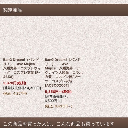
関連商品
BanG Dream!（バンド
BanG Dream!（バンド
リ！） Ave Mujica
リ！） Ave
八幡海鈴 コスプレウィ
Mujica 八幡海鈴 アー
ッグ コスプレ衣装
[
F-
クナイツ大陸版 コラボ
4658
]
衣装 コスプレ靴/ブー
ツ コスプレ衣装
3,870
円
(税別)
[
ACSCG2061
]
[
通常販売価格
:
4,300
円
]
5,850
円
～
(税別)
(
税込
:
4,257
円
)
[
通常販売価格
:
6,500
円
～
]
(
税込
:
6,435
円
～
)
この商品を買った人は、こんな商品も買っています