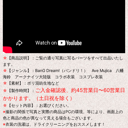
☆
【商品説明】：ご覧の通り写真に写るパーツをすべて出品いたし
ます。
☆
【ジャンル】：BanG Dream!（バンドリ！） Ave Mujica 八幡
海鈴 アークナイツ大陸版 コラボ衣装 コスプレ衣装
☆
【素材】：ポリ混紡生地など
ご入金確認後、約45営業日〜60営業日
☆
【製作時間】：
かかります。（土日祝を除く）
☆
【セット内容】：お選びください。
※
撮影の関係で写真と実際の商品はPCの環境、等により、画面上の
色と商品の色が異なって見える場合もございます。
※
衣装の洗濯は、ドライクリーニングをおススメします！