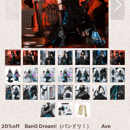
20%off BanG Dream!（バンドリ！） Ave