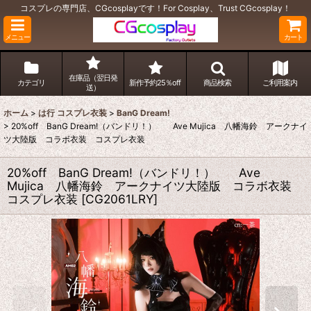
コスプレの専門店、CGcosplayです！For Cosplay、Trust CGcosplay！
メニュー
カート
在庫品（翌日発
カテゴリ
新作予約25％off
商品検索
ご利用案内
送）
ホーム
>
は行 コスプレ衣装
>
BanG Dream!
>
20%off BanG Dream!（バンドリ！） Ave Mujica 八幡海鈴 アークナイ
ツ大陸版 コラボ衣装 コスプレ衣装
20%off BanG Dream!（バンドリ！） Ave
Mujica 八幡海鈴 アークナイツ大陸版 コラボ衣装
コスプレ衣装
[
CG2061LRY
]