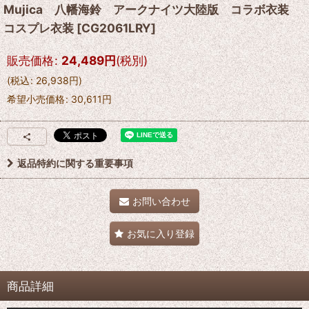
Mujica 八幡海鈴 アークナイツ大陸版 コラボ衣装
コスプレ衣装
[
CG2061LRY
]
販売価格
:
24,489
円
(税別)
(
税込
:
26,938
円
)
希望小売価格
:
30,611
円
返品特約に関する重要事項
お問い合わせ
お気に入り登録
商品詳細