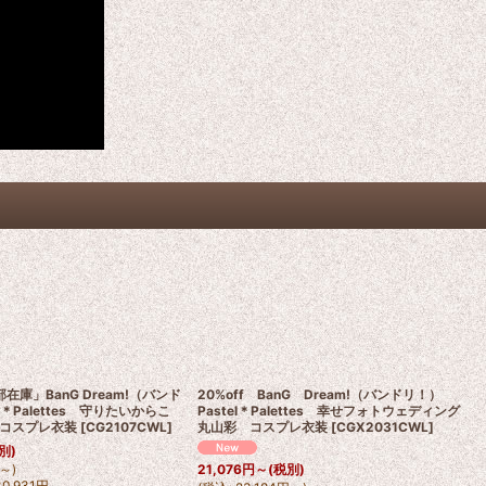
部在庫」BanG Dream!（バンド
20%off BanG Dream!（バンドリ！）
l＊Palettes 守りたいからこ
Pastel＊Palettes 幸せフォトウェディング
コスプレ衣装
[
CG2107CWL
]
丸山彩 コスプレ衣装
[
CGX2031CWL
]
別)
～
)
21,076
円
～
(税別)
30,931
円