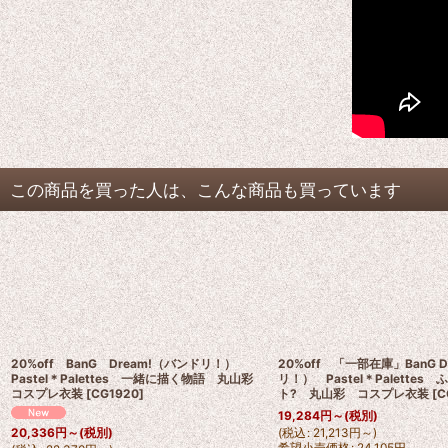
この商品を買った人は、こんな商品も買っています
20%off BanG Dream!（バンドリ！）
20%off 「一部在庫」BanG 
Pastel＊Palettes 一緒に描く物語 丸山彩
リ！） Pastel＊Palettes
コスプレ衣装
[
CG1920
]
ト? 丸山彩 コスプレ衣装
[
C
19,284
円
～
(税別)
(
税込
:
21,213
円
～
)
20,336
円
～
(税別)
希望小売価格
:
24,105
円