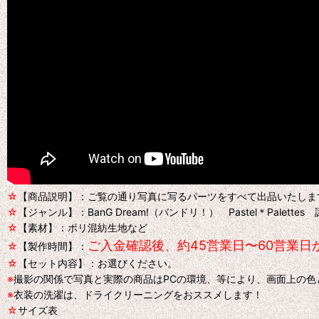
☆
【商品説明】：ご覧の通り写真に写るパーツをすべて出品いたしま
☆
【ジャンル】：BanG Dream!（バンドリ！） Pastel＊Pale
☆
【素材】：ポリ混紡生地など
ご入金確認後、約45営業日〜60営業
☆
【製作時間】：
☆
【セット内容】：お選びください。
※
撮影の関係で写真と実際の商品はPCの環境、等により、画面上の
※
衣装の洗濯は、ドライクリーニングをおススメします！
☆
サイズ表