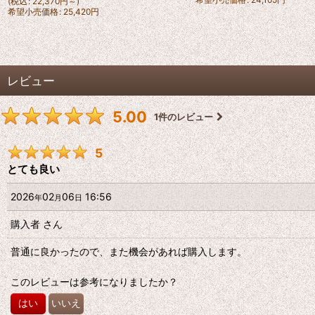
(
税込
:
22,370
円
～
)
希望小売価格
:
25,420
円
レビュー
5.00
1
件のレビュー
5
とても良い
2026
02
06
16:56
年
月
日
購入者
さん
普通に良かったので、また機会があれば購入します。
このレビューは参考になりましたか？
はい
いいえ