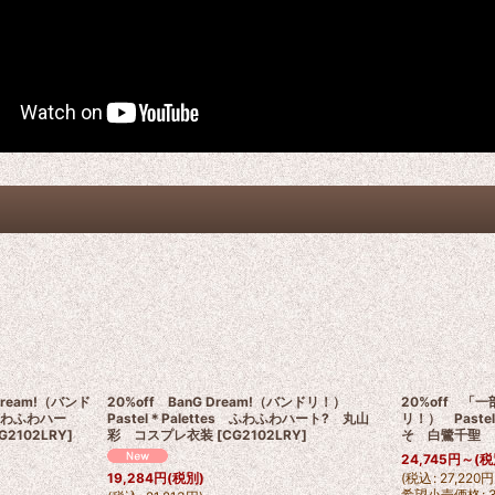
Dream!（バンド
20%off BanG Dream!（バンドリ！）
20%off 「一
 ふわふわハー
Pastel＊Palettes ふわふわハート? 丸山
リ！） Paste
G2102LRY
]
彩 コスプレ衣装
[
CG2102LRY
]
そ 白鷺千聖 
24,745
円
～
(税
(
税込
:
27,220
円
19,284
円
(税別)
希望小売価格
: