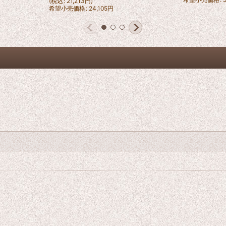
(
税込
:
21,213
円
)
希望小売価格
:
24,105
円