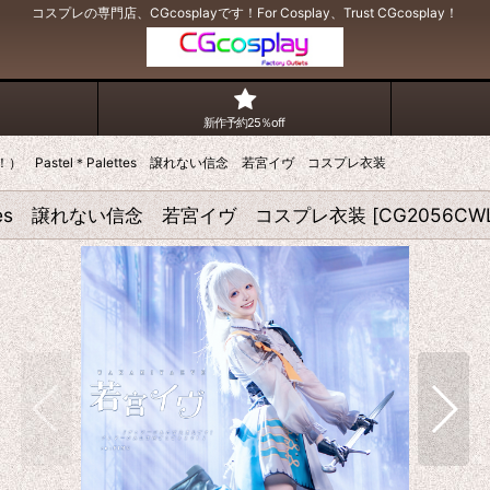
コスプレの専門店、CGcosplayです！For Cosplay、Trust CGcosplay！
新作予約25％off
ンドリ！） Pastel＊Palettes 譲れない信念 若宮イヴ コスプレ衣装
Palettes 譲れない信念 若宮イヴ コスプレ衣装
[
CG2056CW