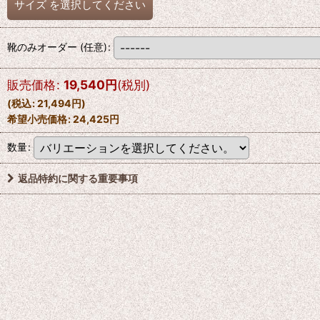
サイズ
を選択してください
靴のみオーダー
(任意)
:
販売価格
:
19,540
円
(税別)
(
税込
:
21,494
円
)
希望小売価格
:
24,425
円
数量
:
返品特約に関する重要事項