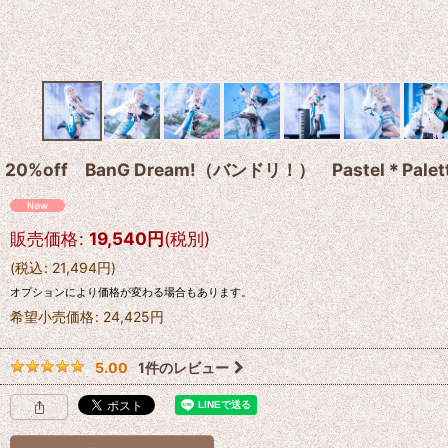
20%off BanG Dream!（バンドリ！） Pastel＊
販売価格
:
19,540
円
(税別)
(
税込
:
21,494
円
)
オプションにより価格が変わる場合もあります。
希望小売価格
:
24,425
円
1
件のレビュー
5.00