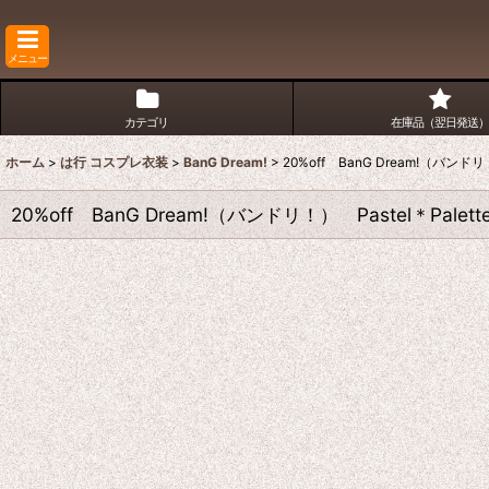
メニュー
カテゴリ
在庫品（翌日発送）
ホーム
>
は行 コスプレ衣装
>
BanG Dream!
>
20%off BanG Dream!（バ
20%off BanG Dream!（バンドリ！） Pastel＊