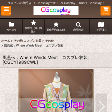
コスプレの専門店、CGcosplayです！For Cosplay、Trust CGcosplay！
メニュー
カート
在庫品（翌日発
カテゴリ
新作予約25％off
商品検索
ご利用案内
送）
ホーム
>
その他 コスプレ衣装
>
その他
>
風燕伝：Where Winds Meet コスプレ衣装
風燕伝：Where Winds Meet コスプレ衣装
[
CGCY1989CWL
]