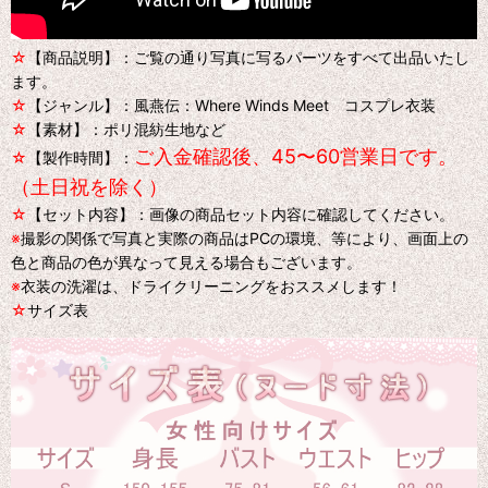
☆
【商品説明】：ご覧の通り写真に写るパーツをすべて出品いたし
ます。
☆
【ジャンル】：風燕伝：Where Winds Meet コスプレ衣装
☆
【素材】：ポリ混紡生地など
ご入金確認後、45〜60営業日です。
☆
【製作時間】：
（土日祝を除く）
☆
【セット内容】：画像の商品セット内容に確認してください。
※
撮影の関係で写真と実際の商品はPCの環境、等により、画面上の
色と商品の色が異なって見える場合もございます。
※
衣装の洗濯は、ドライクリーニングをおススメします！
☆
サイズ表