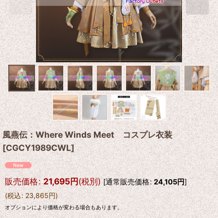
風燕伝：Where Winds Meet コスプレ衣装
[
CGCY1989CWL
]
販売価格
:
21,695
円
(税別)
[
通常販売価格
:
24,105
円
]
(
税込
:
23,865
円
)
オプションにより価格が変わる場合もあります。