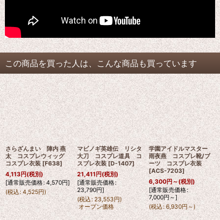
この商品を買った人は、こんな商品も買っています
さらざんまい 陣内 燕
マビノギ英雄伝 リシタ
学園アイドルマスター
太 コスプレウィッグ
大刀 コスプレ道具 コ
雨夜燕 コスプレ靴/ブ
コスプレ衣装
[
F638
]
スプレ衣装
[
D-1407
]
ーツ コスプレ衣装
[
ACS-7203
]
4,113
円
(税別)
21,411
円
(税別)
6,300
円
～
(税別)
[
通常販売価格
:
4,570
円
]
[
通常販売価格
:
23,790
円
]
[
通常販売価格
:
(
税込
:
4,525
円
)
7,000
円
～
]
(
税込
:
23,553
円
)
オープン価格
(
税込
:
6,930
円
～
)