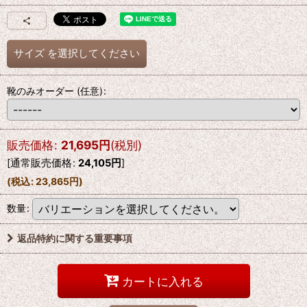
サイズ
を選択してください
靴のみオーダー
(任意)
:
販売価格
:
21,695
円
(税別)
[
通常販売価格
:
24,105
円
]
(
税込
:
23,865
円
)
数量
:
返品特約に関する重要事項
カートに入れる