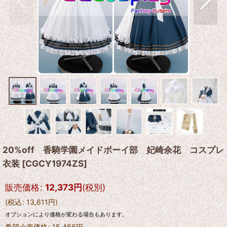
20%off 香騎学園メイドボーイ部 妃崎余花 コスプレ
衣装
[
CGCY1974ZS
]
販売価格
:
12,373
円
(税別)
(
税込
:
13,611
円
)
オプションにより価格が変わる場合もあります。
希望小売価格
:
15,466
円