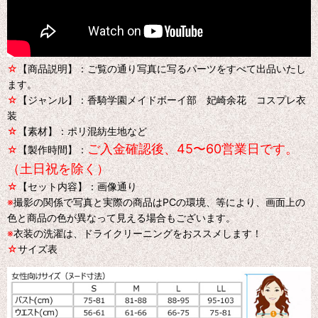
☆
【商品説明】：ご覧の通り写真に写るパーツをすべて出品いたし
ます。
☆
【ジャンル】：香騎学園メイドボーイ部 妃崎余花 コスプレ衣
装
☆
【素材】：ポリ混紡生地など
ご入金確認後、45〜60営業日です。
☆
【製作時間】：
（土日祝を除く）
☆
【セット内容】：画像通り
※
撮影の関係で写真と実際の商品はPCの環境、等により、画面上の
色と商品の色が異なって見える場合もございます。
※
衣装の洗濯は、ドライクリーニングをおススメします！
☆
サイズ表