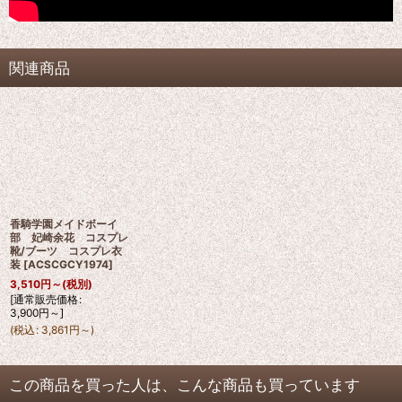
関連商品
香騎学園メイドボーイ
部 妃崎余花 コスプレ
靴/ブーツ コスプレ衣
装
[
ACSCGCY1974
]
3,510
円
～
(税別)
[
通常販売価格
:
3,900
円
～
]
(
税込
:
3,861
円
～
)
この商品を買った人は、こんな商品も買っています