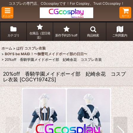
コスプレの専門店、CGcosplayです！For Cosplay、Trust CGcosplay！
メニュー
カート
在庫品（翌日発
カテゴリ
新作予約25％off
商品検索
ご利用案内
送）
ホーム
>
は行 コスプレ衣装
>
BOYS be MAID！〜御曹司メイドボーイ部の日日〜
>
20%off 香騎学園メイドボーイ部 妃崎余花 コスプレ衣装
20%off 香騎学園メイドボーイ部 妃崎余花 コスプ
レ衣装
[
CGCY1974ZS
]