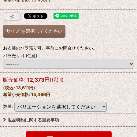
サイズ
を選択してください
お衣装のバラ売り可、事前にお問合せください。
バラ売り可
(任意)
:
販売価格
:
12,373
円
(税別)
(
税込
:
13,611
円
)
希望小売価格
:
15,466
円
数量
:
返品特約に関する重要事項