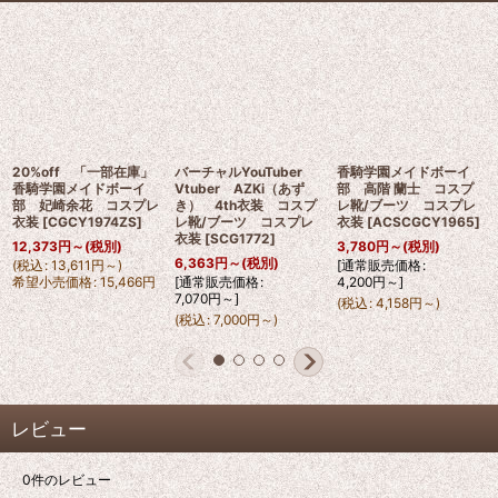
20%off 「一部在庫」
バーチャルYouTuber
香騎学園メイドボーイ
香騎学園メイドボーイ
Vtuber AZKi（あず
部 高階 蘭士 コスプ
部 妃崎余花 コスプレ
き） 4th衣装 コスプ
レ靴/ブーツ コスプレ
衣装
[
CGCY1974ZS
]
レ靴/ブーツ コスプレ
衣装
[
ACSCGCY1965
]
衣装
[
SCG1772
]
12,373
円
～
(税別)
3,780
円
～
(税別)
6,363
円
～
(税別)
(
税込
:
13,611
円
～
)
[
通常販売価格
:
希望小売価格
:
15,466
円
[
通常販売価格
:
4,200
円
～
]
7,070
円
～
]
(
税込
:
4,158
円
～
)
(
税込
:
7,000
円
～
)
レビュー
0
件のレビュー