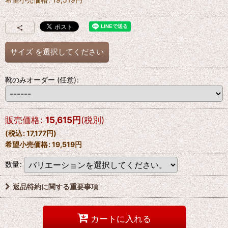
サイズ
を選択してください
靴のみオーダー
(任意)
:
販売価格
:
15,615
円
(税別)
(
税込
:
17,177
円
)
希望小売価格
:
19,519
円
数量
:
返品特約に関する重要事項
カートに入れる