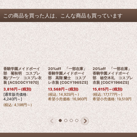
この商品を買った人は、こんな商品も買っています
香騎学園メイドボーイ
20%off 「一部在庫」
20%off 「一部在庫」
部 菊秋明 コスプレ
香騎学園メイドボーイ
香騎学園メイドボーイ
靴/ブーツ コスプレ衣
部 高階 蘭士 コスプ
部 秘空木礼 コスプレ
装
[
ACSCGCY1970
]
レ衣装
[
CGCY1965ZS
]
衣装
[
CGCY1966ZS
]
3,816
円
～
(税別)
13,568
円
～
(税別)
15,615
円
～
(税別)
[
通常販売価格
:
(
税込
:
14,925
円
～
)
(
税込
:
17,177
円
～
)
4,240
円
～
]
希望小売価格
:
16,960
円
希望小売価格
:
19,519
円
(
税込
:
4,198
円
～
)