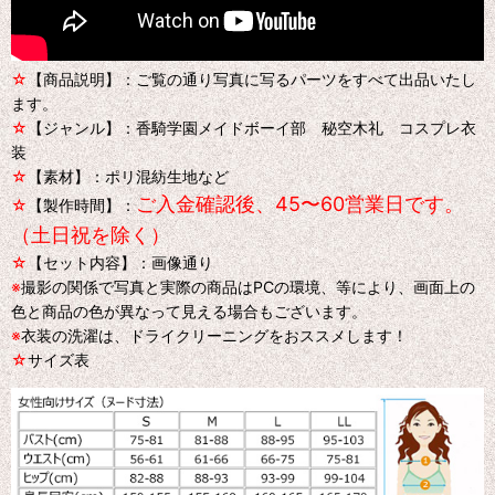
☆
【商品説明】：ご覧の通り写真に写るパーツをすべて出品いたし
ます。
☆
【ジャンル】：香騎学園メイドボーイ部 秘空木礼 コスプレ衣
装
☆
【素材】：ポリ混紡生地など
ご入金確認後、45〜60営業日です。
☆
【製作時間】：
（土日祝を除く）
☆
【セット内容】：画像通り
※
撮影の関係で写真と実際の商品はPCの環境、等により、画面上の
色と商品の色が異なって見える場合もございます。
※
衣装の洗濯は、ドライクリーニングをおススメします！
☆
サイズ表