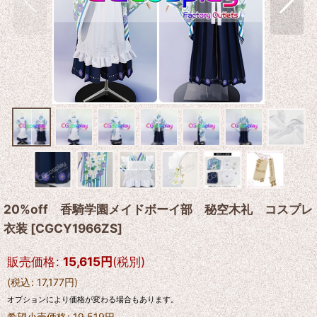
20%off 香騎学園メイドボーイ部 秘空木礼 コスプレ
衣装
[
CGCY1966ZS
]
販売価格
:
15,615
円
(税別)
(
税込
:
17,177
円
)
オプションにより価格が変わる場合もあります。
希望小売価格
:
19,519
円