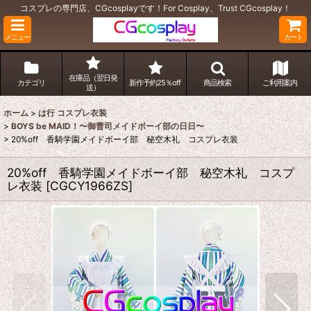
コスプレの専門店、CGcosplayです！For Cosplay、Trust CGcosplay！
メニュー
カート
在庫品（翌日発
カテゴリ
新作予約25％off
商品検索
ご利用案内
送）
ホーム
>
は行 コスプレ衣装
>
BOYS be MAID！〜御曹司メイドボーイ部の日日〜
>
20%off 香騎学園メイドボーイ部 秘空木礼 コスプレ衣装
20%off 香騎学園メイドボーイ部 秘空木礼 コスプ
レ衣装
[
CGCY1966ZS
]