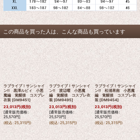
この商品を買った人は、こんな商品も買っています
ラブライブ！サンシャイ
ラブライブ！サンシャイ
ラブライブ！サンシャイ
ン!! 黒澤ルビィ 小悪
ン!! 渡辺曜 小悪魔
ン!! 松浦果南 小悪魔
魔編 覚醒後 コスプレ
編 覚醒後 コスプレ衣
編 覚醒後 コスプレ衣
衣装
[
DM9451
]
装
[
DM9495
]
装
[
DM9454
]
23,013
円
(税別)
23,013
円
(税別)
23,013
円
(税別)
[
通常販売価格
:
[
通常販売価格
:
[
通常販売価格
:
25,570
円
]
25,570
円
]
25,570
円
]
(
税込
:
25,315
円
)
(
税込
:
25,315
円
)
(
税込
:
25,315
円
)