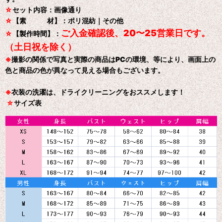
☆
セット内容：画像通り
☆
【素 材】：ポリ混紡｜その他
ご入金確認後、20〜25営業日です。
☆
【製作時間】：
（土日祝を除く）
※
撮影の関係で写真と実際の商品はPCの環境、等により、画面上の
色と商品の色が異なって見える場合もございます。
※
衣装の洗濯は、ドライクリーニングをおススメします！
☆
サイズ表