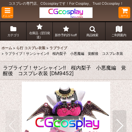
コスプレの専門店、CGcosplayです！For Cosplay、Trust CGcosplay！
メニュー
カート
在庫品（翌日発
カテゴリ
新作予約25％off
商品検索
ご利用案内
送）
ホーム
>
ら行 コスプレ衣装
>
ラブライブ
>
ラブライブ！サンシャイン!! 桜内梨子 小悪魔編 覚醒後 コスプレ衣装
ラブライブ！サンシャイン!! 桜内梨子 小悪魔編 覚
醒後 コスプレ衣装
[
DM9452
]