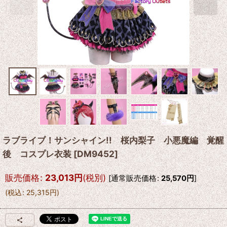
ラブライブ！サンシャイン!! 桜内梨子 小悪魔編 覚醒
後 コスプレ衣装
[
DM9452
]
販売価格
:
23,013
円
(税別)
[
通常販売価格
:
25,570
円
]
(
税込
:
25,315
円
)