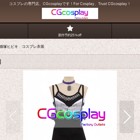
コスプレの専門店、CGcosplayです！For Cosplay、Trust CGcosplay！
新作予約25％off
猫塚ヒビキ コスプレ衣装
]