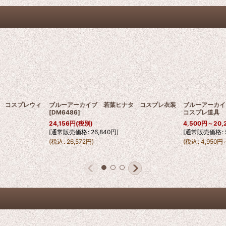
 コスプレウィ
ブルーアーカイブ 若葉ヒナタ コスプレ衣装
ブルーアーカ
[
DM6486
]
コスプレ道具 
24,156
円
(税別)
4,500
円
～20,
[
通常販売価格
:
26,840
円
]
[
通常販売価格
:
(
税込
:
26,572
円
)
(
税込
:
4,950
円