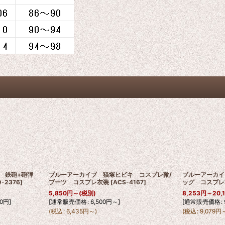
キ 鉄砲+砲弾
ブルーアーカイブ 猫塚ヒビキ コスプレ靴/
ブルーアーカイ
D-2376
]
ブーツ コスプレ衣装
[
ACS-4167
]
ッグ コスプレ
5,850
円
～
(税別)
8,253
円
～20,
0
円
]
[
通常販売価格
:
6,500
円
～
]
[
通常販売価格
:
(
税込
:
6,435
円
～
)
(
税込
:
9,079
円