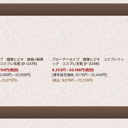
イブ 猫塚ヒビキ 鉄砲+砲弾
ブルーアーカイブ 猫塚ヒビキ コスプレウィ
コスプレ衣装
[
D-2376
]
ッグ コスプレ衣装
[
F-2249
]
250
円
(税別)
8,253
円
～20,196
円
(税別)
5,000
円
～22,500
円
]
[
通常販売価格
:
9,170
円
～22,440
円
]
～22,275
円
)
(
税込
:
9,079
円
～22,216
円
)