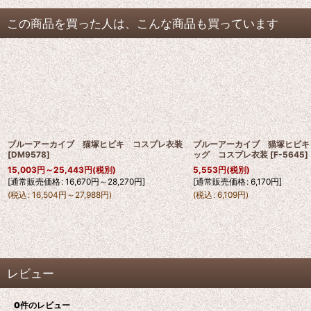
この商品を買った人は、こんな商品も買っています
ブルーアーカイブ 猫塚ヒビキ コスプレ衣装
ブルーアーカイブ 猫塚ヒビキ
[
DM9578
]
ッグ コスプレ衣装
[
F-5645
]
15,003
円
～25,443
円
(税別)
5,553
円
(税別)
[
通常販売価格
:
16,670
円
～28,270
円
]
[
通常販売価格
:
6,170
円
]
(
税込
:
16,504
円
～27,988
円
)
(
税込
:
6,109
円
)
レビュー
0
件のレビュー