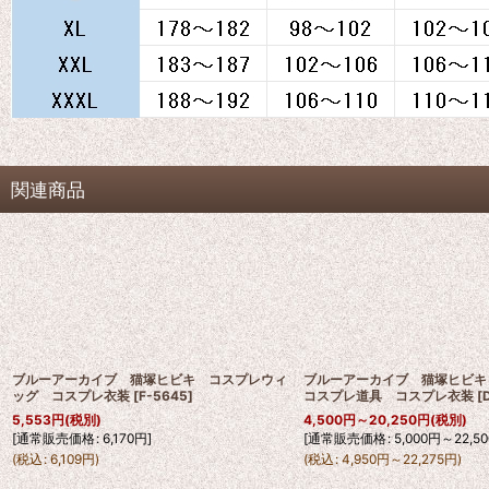
関連商品
ブルーアーカイブ 猫塚ヒビキ コスプレウィ
ブルーアーカイブ 猫塚ヒビ
ッグ コスプレ衣装
[
F-5645
]
コスプレ道具 コスプレ衣装
[
5,553
円
(税別)
4,500
円
～20,250
円
(税別)
[
通常販売価格
:
6,170
円
]
[
通常販売価格
:
5,000
円
～22,50
(
税込
:
6,109
円
)
(
税込
:
4,950
円
～22,275
円
)