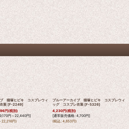
ブ 猫塚ヒビキ コスプレウィ
ブルーアーカイブ 猫塚ヒビキ コスプレウィ
衣装
[
F-2249
]
ッグ コスプレ衣装
[
F-5326
]
196
円
(税別)
4,230
円
(税別)
9,170
円
～22,440
円
]
[
通常販売価格
:
4,700
円
]
～22,216
円
)
(
税込
:
4,653
円
)