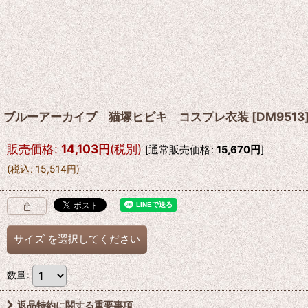
ブルーアーカイブ 猫塚ヒビキ コスプレ衣装
[
DM9513
販売価格
:
14,103
円
(税別)
[
通常販売価格
:
15,670
円
]
(
税込
:
15,514
円
)
サイズ
を選択してください
数量
:
返品特約に関する重要事項