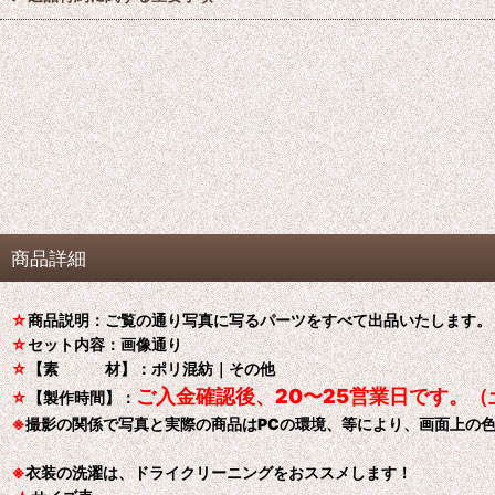
商品詳細
☆
商品説明：ご覧の通り写真に写るパーツをすべて出品いたします。
☆
セット内容：画像通り
☆
【素 材】：ポリ混紡｜その他
ご入金確認後、20〜25営業日です。
☆
【製作時間】：
※
撮影の関係で写真と実際の商品はPCの環境、等により、画面上の
※
衣装の洗濯は、ドライクリーニングをおススメします！