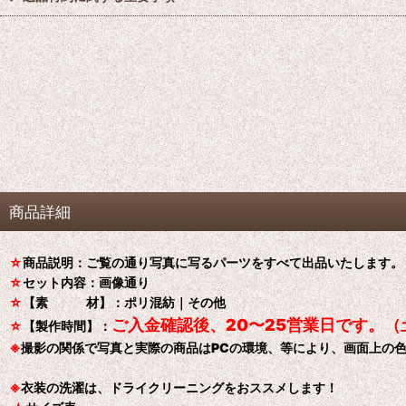
商品詳細
☆
商品説明：ご覧の通り写真に写るパーツをすべて出品いたします。
☆
セット内容：画像通り
☆
【素 材】：ポリ混紡｜その他
ご入金確認後、20〜25営業日です。
☆
【製作時間】：
※
撮影の関係で写真と実際の商品はPCの環境、等により、画面上の
※
衣装の洗濯は、ドライクリーニングをおススメします！