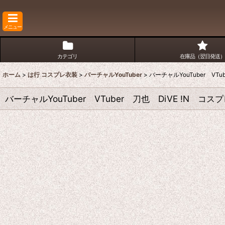
メニュー
カテゴリ
在庫品（翌日発送）
ホーム
>
は行 コスプレ衣装
>
バーチャルYouTuber
>
バーチャルYouTuber VT
バーチャルYouTuber VTuber 刀也 DiVE !N コス