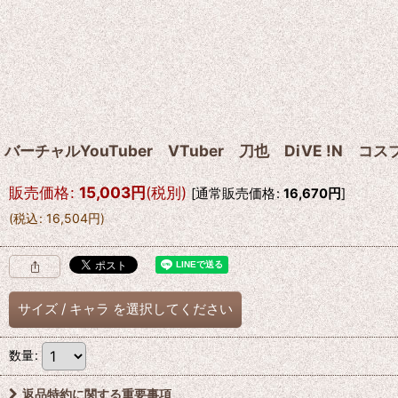
バーチャルYouTuber VTuber 刀也 DiVE !N コ
販売価格
:
15,003
円
(税別)
[
通常販売価格
:
16,670
円
]
(
税込
:
16,504
円
)
サイズ
/
キャラ
を選択してください
数量
:
返品特約に関する重要事項