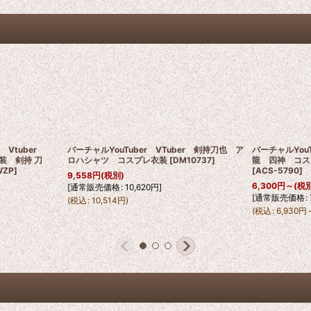
r Vtuber
バーチャルYouTuber VTuber 剣持刀也 ア
バーチャルYou
衣装 剣持 刀
ロハシャツ コスプレ衣装
[
DM10737
]
龍 四神 コス
WZP
]
[
ACS-5790
]
9,558
円
(税別)
6,300
円
～
(税
[
通常販売価格
:
10,620
円
]
[
通常販売価格
:
(
税込
:
10,514
円
)
(
税込
:
6,930
円