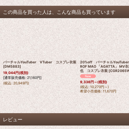
この商品を買った人は、こんな商品も買っています
バーチャルYouTuber VTuber コスプレ衣装
20%off バーチャルYouTube
[
DM5883
]
ROF MAO 「AGATTA」 MV
也 コスプレ衣装
[
CGR2065
19,044
円
(税別)
[
通常販売価格
:
21,160
円
]
9,336
円
～
(税別)
(
税込
:
20,949
円
)
(
税込
:
10,270
円
～
)
希望小売価格
:
11,670
円
レビュー