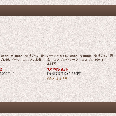
Tuber VTuber 剣持刀也 青
バーチャルYouTuber VTuber 剣持刀也 通
プレ靴/ブーツ コスプレ衣装
常 コスプレウィッグ コスプレ衣装
[
F-
2387
]
別)
3,015
円
(税別)
7,000
円
～
]
[
通常販売価格
:
3,350
円
]
～
)
(
税込
:
3,317
円
)