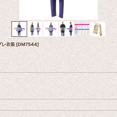
スプレ衣装
[
DM7544
]