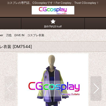
コスプレの専門店、CGcosplayです！For Cosplay、Trust CGcosplay！
新作予約25％off
uber 刀也 DiVE !N コスプレ衣装
プレ衣装
[
DM7544
]