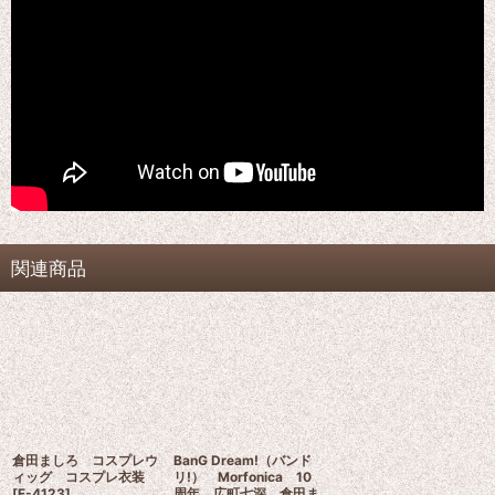
関連商品
倉田ましろ コスプレウ
BanG Dream!（バンド
ィッグ コスプレ衣装
リ!） Morfonica 10
[
F-4123
]
周年 広町七深 倉田ま