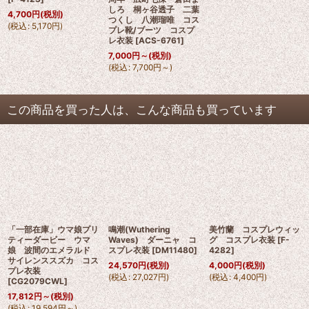
しろ 桐ヶ谷透子 二葉
4,700
円
(税別)
つくし 八潮瑠唯 コス
(
税込
:
5,170
円
)
プレ靴/ブーツ コスプ
レ衣装
[
ACS-6761
]
7,000
円
～
(税別)
(
税込
:
7,700
円
～
)
この商品を買った人は、こんな商品も買っています
「一部在庫」ウマ娘プリ
鳴潮(Wuthering
美竹蘭 コスプレウィッ
ティーダービー ウマ
Waves) ダーニャ コ
グ コスプレ衣装
[
F-
娘 波間のエメラルド
スプレ衣装
[
DM11480
]
4282
]
サイレンススズカ コス
24,570
円
(税別)
4,000
円
(税別)
プレ衣装
(
税込
:
27,027
円
)
(
税込
:
4,400
円
)
[
CG2079CWL
]
17,812
円
～
(税別)
(
税込
:
19,594
円
～
)