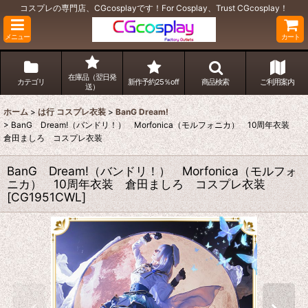
コスプレの専門店、CGcosplayです！For Cosplay、Trust CGcosplay！
メニュー
カート
在庫品（翌日発
カテゴリ
新作予約25％off
商品検索
ご利用案内
送）
ホーム
>
は行 コスプレ衣装
>
BanG Dream!
>
BanG Dream!（バンドリ！） Morfonica（モルフォニカ） 10周年衣装
倉田ましろ コスプレ衣装
BanG Dream!（バンドリ！） Morfonica（モルフォ
ニカ） 10周年衣装 倉田ましろ コスプレ衣装
[
CG1951CWL
]