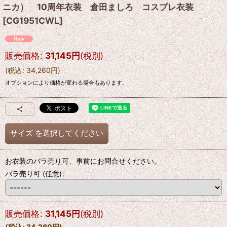
ニカ） 10周年衣装 倉田ましろ コスプレ衣装
[
CG1951CWL
]
販売価格
:
31,145
円
(税別)
(
税込
:
34,260
円
)
オプションにより価格が変わる場合もあります。
サイズ
を選択してください
お衣装のバラ売り可、事前にお問合せください。
バラ売り可
(任意)
:
販売価格
:
31,145
円
(税別)
(
税込
:
34,260
円
)