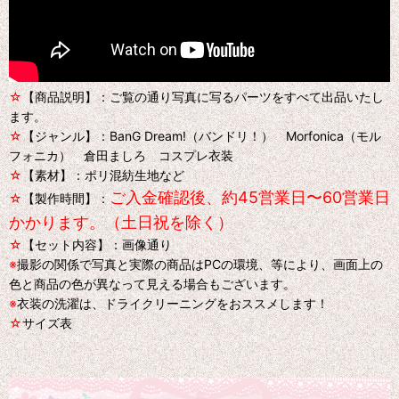
☆
【商品説明】：ご覧の通り写真に写るパーツをすべて出品いたし
ます。
☆
【ジャンル】：BanG Dream!（バンドリ！） Morfonica（モル
フォニカ） 倉田ましろ コスプレ衣装
☆
【素材】：ポリ混紡生地など
ご入金確認後、約45営業日〜60営業日
☆
【製作時間】：
かかります。（土日祝を除く）
☆
【セット内容】：画像通り
※
撮影の関係で写真と実際の商品はPCの環境、等により、画面上の
色と商品の色が異なって見える場合もございます。
※
衣装の洗濯は、ドライクリーニングをおススメします！
☆
サイズ表