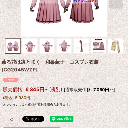
薫る花は凛と咲く 和栗薫子 コスプレ衣装
[
CG2045WZP
]
販売価格
:
6,345
円
～
(税別)
[
通常販売価格
:
7,050
円
～
]
(
税込
:
6,980
円
～
)
オプションにより価格が変わる場合もあります。