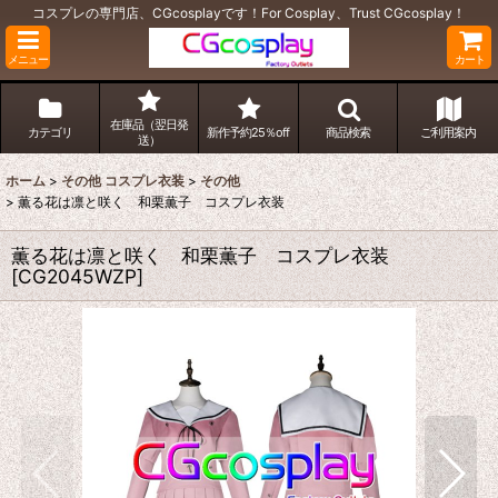
コスプレの専門店、CGcosplayです！For Cosplay、Trust CGcosplay！
メニュー
カート
在庫品（翌日発
カテゴリ
新作予約25％off
商品検索
ご利用案内
送）
ホーム
>
その他 コスプレ衣装
>
その他
>
薫る花は凛と咲く 和栗薫子 コスプレ衣装
薫る花は凛と咲く 和栗薫子 コスプレ衣装
[
CG2045WZP
]