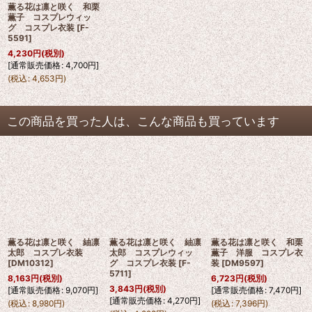
薫る花は凛と咲く 和栗
薫子 コスプレウィッ
グ コスプレ衣装
[
F-
5591
]
4,230
円
(税別)
[
通常販売価格
:
4,700
円
]
(
税込
:
4,653
円
)
この商品を買った人は、こんな商品も買っています
薫る花は凛と咲く 紬凛
薫る花は凛と咲く 紬凛
薫る花は凛と咲く 和栗
太郎 コスプレ衣装
太郎 コスプレウィッ
薫子 洋服 コスプレ衣
[
DM10312
]
グ コスプレ衣装
[
F-
装
[
DM9597
]
5711
]
8,163
円
(税別)
6,723
円
(税別)
3,843
円
(税別)
[
通常販売価格
:
9,070
円
]
[
通常販売価格
:
7,470
円
]
[
通常販売価格
:
4,270
円
]
(
税込
:
8,980
円
)
(
税込
:
7,396
円
)