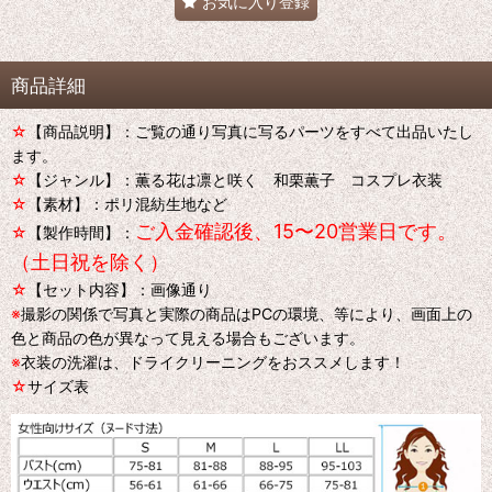
お気に入り登録
商品詳細
☆
【商品説明】：ご覧の通り写真に写るパーツをすべて出品いたし
ます。
☆
【ジャンル】：薫る花は凛と咲く 和栗薫子 コスプレ衣装
☆
【素材】：ポリ混紡生地など
ご入金確認後、15〜20営業日です。
☆
【製作時間】：
（土日祝を除く）
☆
【セット内容】：画像通り
※
撮影の関係で写真と実際の商品はPCの環境、等により、画面上の
色と商品の色が異なって見える場合もございます。
※
衣装の洗濯は、ドライクリーニングをおススメします！
☆
サイズ表