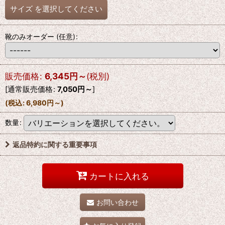
サイズ
を選択してください
靴のみオーダー
(任意)
:
販売価格
:
6,345
円
～
(税別)
[
通常販売価格
:
7,050
円
～
]
(
税込
:
6,980
円
～
)
数量
:
返品特約に関する重要事項
カートに入れる
お問い合わせ