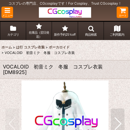
コスプレの専門店、CGcosplayです！For Cosplay、Trust CGcosplay！
メニュー
カート
在庫品（翌日発
カテゴリ
新作予約25％off
商品検索
ご利用案内
送）
ホーム
>
は行 コスプレ衣装
>
ボーカロイド
>
VOCALOID 初音ミク 冬服 コスプレ衣装
VOCALOID 初音ミク 冬服 コスプレ衣装
[
DM8925
]