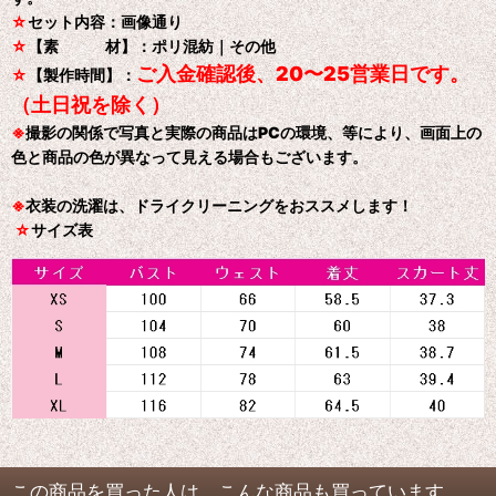
☆
セット内容：画像通り
☆
【素 材】：ポリ混紡｜その他
ご入金確認後、20〜25営業日です。
☆
【製作時間】：
（土日祝を除く）
※
撮影の関係で写真と実際の商品はPCの環境、等により、画面上の
色と商品の色が異なって見える場合もございます。
※
衣装の洗濯は、ドライクリーニングをおススメします！
☆
サイズ表
この商品を買った人は、こんな商品も買っています