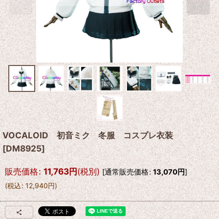
VOCALOID 初音ミク 冬服 コスプレ衣装
[
DM8925
]
販売価格
:
11,763
円
(税別)
[
通常販売価格
:
13,070
円
]
(
税込
:
12,940
円
)