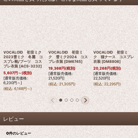
VOCALOID 初音ミク
VOCALOID 初音ミ
VOCALOID 初音ミ
2023雪ミク 冬麗 コ
ク 雪ミク2024 コス
ク 猫ナース コスプレ
スプレ靴/ブーツ コス
プレ衣装
[
DM6745
]
衣装
[
DM8806
]
プレ衣装
[
ACS-3232
]
19,368
円
(税別)
20,268
円
(税別)
5,607
円
～
(税別)
[
通常販売価格
:
[
通常販売価格
:
[
通常販売価格
:
21,520
円
]
22,520
円
]
6,230
円
～
]
(
税込
:
21,305
円
)
(
税込
:
22,295
円
)
(
税込
:
6,168
円
～
)
レビュー
0
件のレビュー