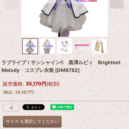
ラブライブ！サンシャイン!! 黒澤ルビィ Brightest
Melody コスプレ衣装
[
DM8782
]
販売価格
:
35,170
円
(税別)
(
税込
:
38,687
円
)
サイズ
を選択してください