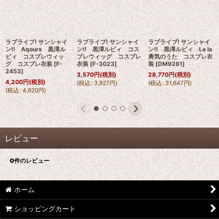
ラブライブ! サンシャイ
ラブライブ! サンシャイ
ラブライブ! サンシャイ
ン!! Aqours 黒澤ル
ン!! 黒澤ルビィ コス
ン!! 黒澤ルビィ La la
ビィ コスプレウィッ
プレウィッグ コスプレ
勇気のうた コスプレ衣
グ コスプレ衣装
[
F-
衣装
[
F-3023
]
装
[
DM9261
]
2453
]
3,570
円
(税別)
28,770
円
(税別)
4,200
円
(税別)
(
税込
:
3,927
円
)
(
税込
:
31,647
円
)
(
税込
:
4,620
円
)
レビュー
0
件のレビュー
ホーム
ショッピングカート