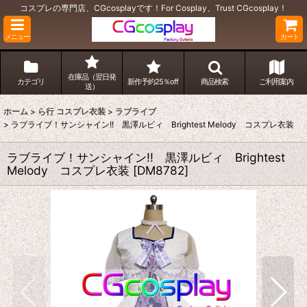
コスプレの専門店、CGcosplayです！For Cosplay、Trust CGcosplay！
メニュー
カート
在庫品（翌日発
カテゴリ
新作予約25％off
商品検索
ご利用案内
送）
ホーム
>
ら行 コスプレ衣装
>
ラブライブ
>
ラブライブ！サンシャイン!! 黒澤ルビィ Brightest Melody コスプレ衣装
ラブライブ！サンシャイン!! 黒澤ルビィ Brightest
Melody コスプレ衣装
[
DM8782
]