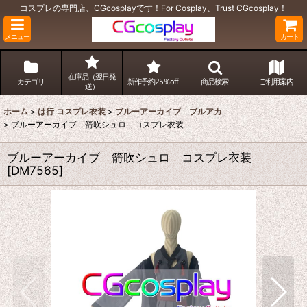
コスプレの専門店、CGcosplayです！For Cosplay、Trust CGcosplay！
メニュー
カート
在庫品（翌日発
カテゴリ
新作予約25％off
商品検索
ご利用案内
送）
ホーム
>
は行 コスプレ衣装
>
ブルーアーカイブ ブルアカ
>
ブルーアーカイブ 箭吹シュロ コスプレ衣装
ブルーアーカイブ 箭吹シュロ コスプレ衣装
[
DM7565
]