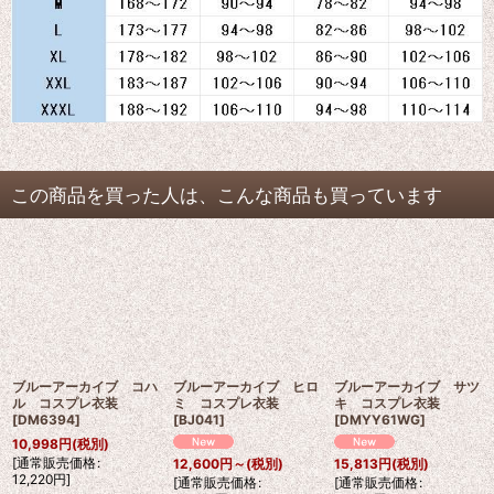
この商品を買った人は、こんな商品も買っています
ブルーアーカイブ コハ
ブルーアーカイブ ヒロ
ブルーアーカイブ サツ
ル コスプレ衣装
ミ コスプレ衣装
キ コスプレ衣装
[
DM6394
]
[
BJ041
]
[
DMYY61WG
]
10,998
円
(税別)
[
通常販売価格
:
12,600
円
～
(税別)
15,813
円
(税別)
12,220
円
]
[
通常販売価格
:
[
通常販売価格
: