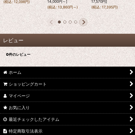
14,000
円
～
]
17,570
円
]
(
税込
:
12,098
円
)
(
税込
:
13,860
円
～
)
(
税込
:
17,395
円
)
レビュー
0
件のレビュー
ホーム
ショッピングカート
マイページ
お気に入り
最近チェックしたアイテム
特定商取引法表示