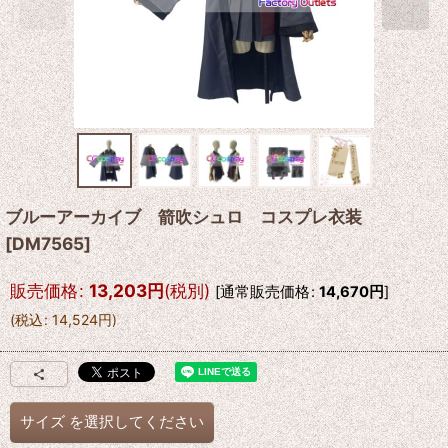
ブルーアーカイブ 箭吹シュロ コスプレ衣装
[
DM7565
]
販売価格
:
13,203
円
(税別)
[
通常販売価格
:
14,670
円
]
(
税込
:
14,524
円
)
サイズ
を選択してください