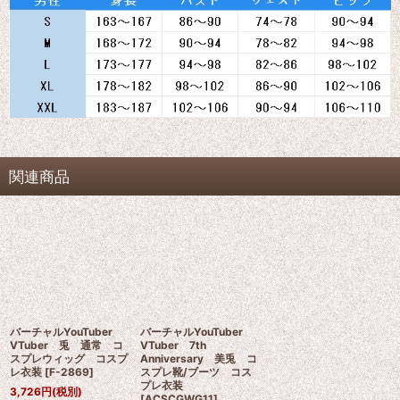
関連商品
バーチャルYouTuber
バーチャルYouTuber
VTuber 兎 通常 コ
VTuber 7th
スプレウィッグ コスプ
Anniversary 美兎 コ
レ衣装
[
F-2869
]
スプレ靴/ブーツ コス
プレ衣装
3,726
円
(税別)
[
ACSCGWG11
]