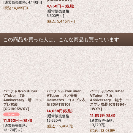
[
通常販売価格
:
4,140
円
]
4,950
円
～
(税別)
(
税込
:
4,099
円
)
[
通常販売価格
:
5,500
円
～
]
(
税込
:
5,445
円
～
)
この商品を買った人は、こんな商品も買っています
バーチャルYouTuber
バーチャルYouTuber
バーチャルYouTuber
VTuber 7th
VTuber 月ノ美兎
VTuber 7th
Anniversary 晴 コス
Cellmates コスプレ衣
Anniversary 剣持 コ
プレ衣装
装
[
DM11510
]
スプレ衣装
[
CG1994-
[
CG1995WXY
]
1WXY
]
14,058
円
(税別)
11,853
円
(税別)
[
通常販売価格
:
15,620
円
]
[
通常販売価格
:
11,853
円
～
(税別)
13,170
円
]
[
通常販売価格
:
(
税込
:
15,464
円
)
13,170
円
～
]
(
税込
:
13,039
円
)