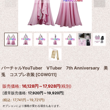
バーチャルYouTuber VTuber 7th Anniversary 美
兎 コスプレ衣装
[
CGWG11
]
販売価格
:
16,128
円
～17,928
円
(税別)
[
通常販売価格
:
17,920
円
～19,920
円
]
(
税込
:
17,741
円
～19,721
円
)
オプションにより価格が変わる場合もあります。