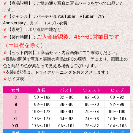
☆
【商品説明】：ご覧の通り写真に写るパーツをすべて出品いたし
ます。
☆
【ジャンル】：バーチャルYouTuber VTuber 7th
Anniversary 月ノ コスプレ衣装
☆
【素材】：ポリ混紡生地など
ご入金確認後、45〜60営業日です。
☆
【製作時間】：
（土日祝を除く）
☆
【セット内容】：商品セット内容画像にてご確認ください。
※
撮影の関係で写真と実際の商品はPCの環境、等により、画面上の
色と商品の色が異なって見える場合もございます。
※
衣装の洗濯は、ドライクリーニングをおススメします！
☆
サイズ表