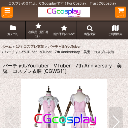
コスプレの専門店、CGcosplayです！For Cosplay、Trust CGcosplay！
メニュー
カート
在庫品（翌日発
カテゴリ
新作予約25％off
商品検索
ご利用案内
送）
ホーム
>
は行 コスプレ衣装
>
バーチャルYouTuber
>
バーチャルYouTuber VTuber 7th Anniversary 美兎 コスプレ衣装
バーチャルYouTuber VTuber 7th Anniversary 美
兎 コスプレ衣装
[
CGWG11
]