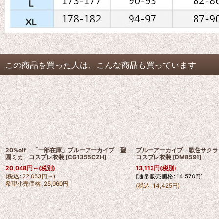
この商品を買った人は、こんな商品も買っています
20%off 「一部在庫」ブルーアーカイブ 聖
ブルーアーカイブ 歌住サク
園ミカ コスプレ衣装
[
CG1355CZH
]
コスプレ衣装
[
DM8591
]
20,048
円
～
(税別)
13,113
円
(税別)
(
税込
:
22,053
円
～
)
[
通常販売価格
:
14,570
円
]
希望小売価格
:
25,060
円
(
税込
:
14,425
円
)