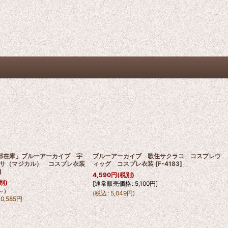
「一部在庫」ブルーアーカイブ 宇
ブルーアーカイブ 歌住サクラコ コスプレウ
サ（マジカル） コスプレ衣装
ィッグ コスプレ衣装
[
F-4183
]
]
4,590
円
(税別)
別)
[
通常販売価格
:
5,100
円
]
～
)
(
税込
:
5,049
円
)
20,585
円