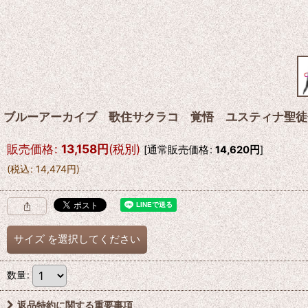
ブルーアーカイブ 歌住サクラコ 覚悟 ユスティナ聖徒
販売価格
:
13,158
円
(税別)
[
通常販売価格
:
14,620
円
]
(
税込
:
14,474
円
)
サイズ
を選択してください
数量
:
返品特約に関する重要事項