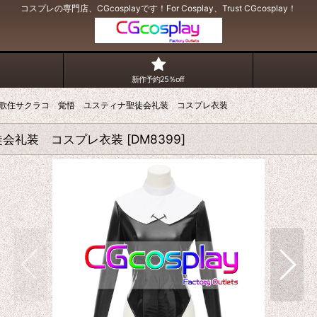
コスプレの専門店、CGcosplayです！For Cosplay、Trust CGcosplay！
新作予約25％off
歌住サクラコ 覚悟 ユスティナ聖徒会礼装 コスプレ衣装
徒会礼装 コスプレ衣装
[
DM8399
]