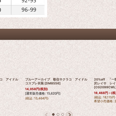
ラコ アイドル
ブルーアーカイブ 歌住サクラコ アイドル
20%off 
コスプレ衣装
[
DM8556
]
沢レイサ レイ
[
CG2099CWL
14,058
円
(税別)
16,468
円
～
(税
[
通常販売価格
:
15,620
円
]
(
税込
:
18,115
円
(
税込
:
15,464
円
)
希望小売価格
: