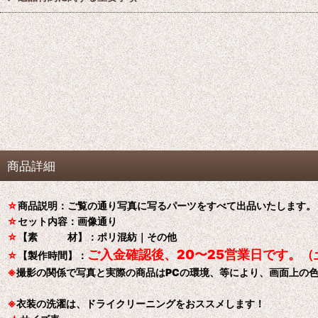
商品詳細
☆
商品説明：ご覧の通り写真に写るパーツをすべて出品いたします。
☆
セット内容：画像通り
☆
【素 材】：ポリ混紡｜その他
ご入金確認後、20〜25営業日です。
☆
【製作時間】：
※
撮影の関係で写真と実際の商品はPCの環境、等により、画面上の
※
衣装の洗濯は、ドライクリーニングをおススメします！