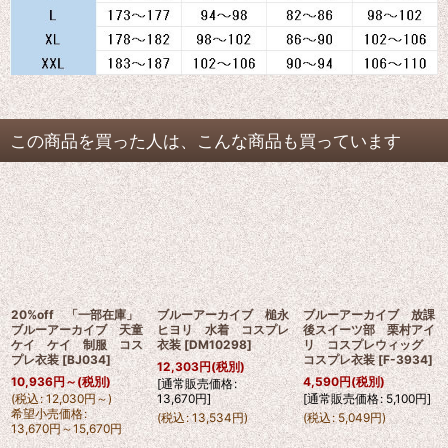
この商品を買った人は、こんな商品も買っています
20%off 「一部在庫」
ブルーアーカイブ 槌永
ブルーアーカイブ 放課
ブルーアーカイブ 天童
ヒヨリ 水着 コスプレ
後スイーツ部 栗村アイ
ケイ ケイ 制服 コス
衣装
[
DM10298
]
リ コスプレウィッグ
プレ衣装
[
BJ034
]
コスプレ衣装
[
F-3934
]
12,303
円
(税別)
10,936
円
～
(税別)
4,590
円
(税別)
[
通常販売価格
:
(
税込
:
12,030
円
～
)
13,670
円
]
[
通常販売価格
:
5,100
円
]
希望小売価格
:
(
税込
:
13,534
円
)
(
税込
:
5,049
円
)
13,670
円
～15,670
円