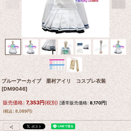
ブルーアーカイブ 栗村アイリ コスプレ衣装
[
DM9046
]
販売価格
:
7,353
円
(税別)
[
通常販売価格
:
8,170
円
]
(
税込
:
8,089
円
)