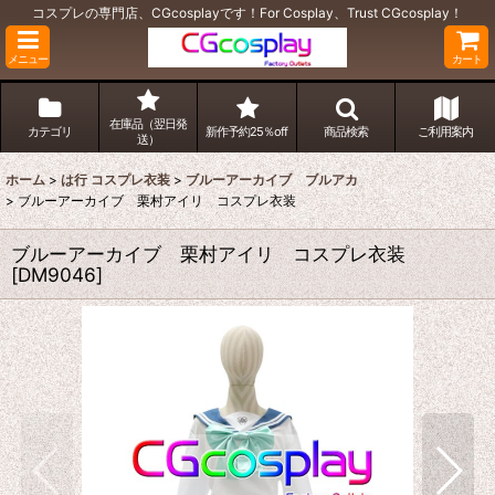
コスプレの専門店、CGcosplayです！For Cosplay、Trust CGcosplay！
メニュー
カート
在庫品（翌日発
カテゴリ
新作予約25％off
商品検索
ご利用案内
送）
ホーム
>
は行 コスプレ衣装
>
ブルーアーカイブ ブルアカ
>
ブルーアーカイブ 栗村アイリ コスプレ衣装
ブルーアーカイブ 栗村アイリ コスプレ衣装
[
DM9046
]