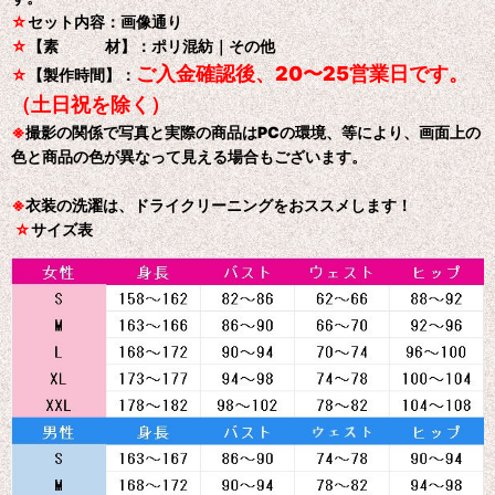
☆
セット内容：画像通り
☆
【素 材】：ポリ混紡｜その他
ご入金確認後、20〜25営業日です。
☆
【製作時間】：
（土日祝を除く）
※
撮影の関係で写真と実際の商品はPCの環境、等により、画面上の
色と商品の色が異なって見える場合もございます。
※
衣装の洗濯は、ドライクリーニングをおススメします！
☆
サイズ表