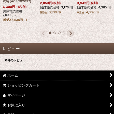
衣装
[
ACSCG2037
]
2,853
円
(税別)
3,942
円
(税別)
6,300
円
～
(税別)
[
通常販売価格
:
3,170
円
]
[
通常販売価格
:
4,380
円
]
[
通常販売価格
:
(
税込
:
3,139
円
)
(
税込
:
4,337
円
)
7,000
円
～
]
(
税込
:
6,930
円
～
)
レビュー
0
件のレビュー
ホーム
ショッピングカート
マイページ
お気に入り