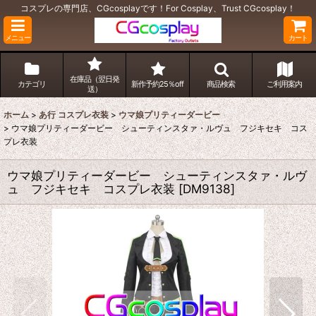
コスプレの専門店、CGcosplayです！For Cosplay、Trust CGcosplay！
メニュー
カート
在庫品（翌日発
カテゴリ
新作予約25％off
商品検索
ご利用案内
送）
ホーム
>
あ行 コスプレ衣装
>
ウマ娘プリティーダービー
>
ウマ娘プリティーダービー シューティンスタァ・ルヴュ フジキセキ コス
プレ衣装
ウマ娘プリティーダービー シューティンスタァ・ルヴ
ュ フジキセキ コスプレ衣装
[
DM9138
]