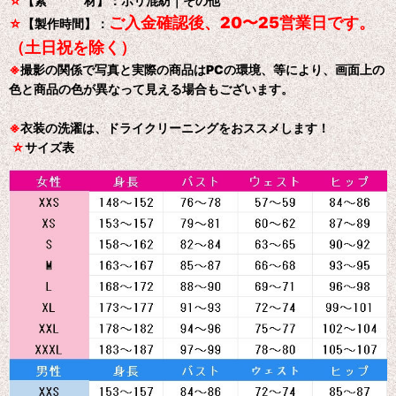
☆
【素 材】：ポリ混紡｜その他
ご入金確認後、20〜25営業日です。
☆
【製作時間】：
（土日祝を除く）
※
撮影の関係で写真と実際の商品はPCの環境、等により、画面上の
色と商品の色が異なって見える場合もございます。
※
衣装の洗濯は、ドライクリーニングをおススメします！
☆
サイズ表