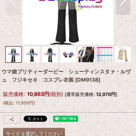
ウマ娘プリティーダービー シューティンスタァ・ルヴ
ュ フジキセキ コスプレ衣装
[
DM9138
]
販売価格
:
10,863
円
(税別)
[
通常販売価格
:
12,070
円
]
(
税込
:
11,950
円
)
サイズ
を選択してください