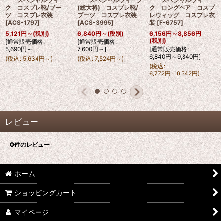
ー スペシャルウィー
ー スペシャルウィーク
ー スペシャルウィー
ク コスプレ靴/ブー
(総大将) コスプレ靴/
ク ロングヘア コスプ
ツ コスプレ衣装
ブーツ コスプレ衣装
レウィッグ コスプレ衣
[
ACS-1797
]
[
ACS-3995
]
装
[
F-6757
]
5,121
円
～
(税別)
6,840
円
～
(税別)
6,156
円
～8,856
円
(税別)
[
通常販売価格
:
[
通常販売価格
:
5,690
円
～
]
7,600
円
～
]
[
通常販売価格
:
6,840
円
～9,840
円
]
(
税込
:
5,634
円
～
)
(
税込
:
7,524
円
～
)
(
税込
:
6,772
円
～9,742
円
)
レビュー
0
件のレビュー
ホーム
ショッピングカート
マイページ