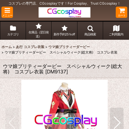
コスプレの専門店、CGcosplayです！For Cosplay、Trust CGcosplay！
メニュー
カート
在庫品（翌日発
カテゴリ
新作予約25％off
商品検索
ご利用案内
送）
ホーム
>
あ行 コスプレ衣装
>
ウマ娘プリティーダービー
>
ウマ娘プリティーダービー スペシャルウィーク(総大将) コスプレ衣装
ウマ娘プリティーダービー スペシャルウィーク(総大
将) コスプレ衣装
[
DM9137
]