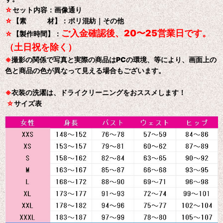
☆
セット内容：画像通り
☆
【素 材】：ポリ混紡｜その他
ご入金確認後、20〜25営業日です。
☆
【製作時間】：
（土日祝を除く）
※
撮影の関係で写真と実際の商品はPCの環境、等により、画面上の
色と商品の色が異なって見える場合もございます。
※
衣装の洗濯は、ドライクリーニングをおススメします！
☆
サイズ表