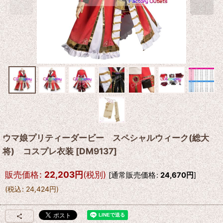
ウマ娘プリティーダービー スペシャルウィーク(総大
将) コスプレ衣装
[
DM9137
]
販売価格
:
22,203
円
(税別)
[
通常販売価格
:
24,670
円
]
(
税込
:
24,424
円
)