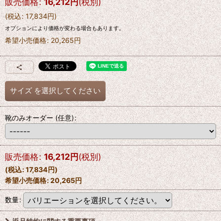
販売価格
:
16,212
円
(税別)
(
税込
:
17,834
円
)
オプションにより価格が変わる場合もあります。
希望小売価格
:
20,265
円
サイズ
を選択してください
靴のみオーダー
(任意)
:
販売価格
:
16,212
円
(税別)
(
税込
:
17,834
円
)
希望小売価格
:
20,265
円
数量
: