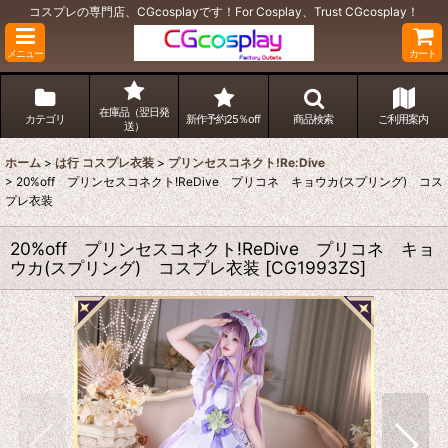
コスプレの専門店、CGcosplayです！For Cosplay、Trust CGcosplay！
メニュー
カート
在庫品（翌日発
カテゴリ
新作予約25％off
商品検索
ご利用案内
送）
ホーム
>
は行 コスプレ衣装
>
プリンセスコネクト!Re:Dive
>
20%off プリンセスコネクト!ReDive プリコネ キョウカ(スプリング) コス
プレ衣装
20%off プリンセスコネクト!ReDive プリコネ キョ
ウカ(スプリング) コスプレ衣装
[
CG1993ZS
]