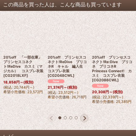
この商品を買った人は、こんな商品も買っています
20%off 「一部在庫」
20%off プリンセスコ
20%off プリンセスコ
プリンセスコネク
ネクト!ReDive プリコ
ネクト!Re:Dive プリコ
ト!ReDive カスミ（マ
ネR キャル 編入生
ネ プリコネR
ジカル） コスプレ衣装
コスプレ衣装
Princess Connect! カ
[
CG2018LXF
]
[
CG2048CWL
]
スミ コスプレ衣装
[
CG2086CWL
]
18,858
円
～
(税別)
(
税込
:
20,744
円
～
)
21,374
円
～
(税別)
希望小売価格
:
23,572
円
20,308
円
～
(税別)
(
税込
:
23,512
円
～
)
希望小売価格
:
26,718
円
(
税込
:
22,339
円
～
)
希望小売価格
:
25,385
円