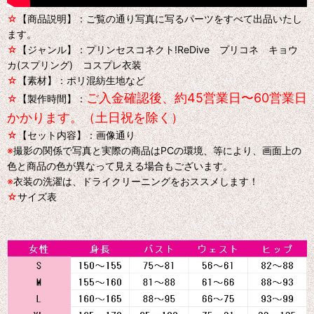
☆
【商品説明】：ご覧の通り写真に写るパーツをすべて出品いたし
ます。
☆
【ジャンル】：プリンセスコネクト!ReDive プリコネ キョウ
カ(スプリング) コスプレ衣装
☆
【素材】：ポリ混紡生地など
ご入金確認後、約45営業日〜60営業日
☆
【製作時間】：
かかります。（土日祝を除く）
☆
【セット内容】：画像通り
※
撮影の関係で写真と実際の商品はPCの環境、等により、画面上の
色と商品の色が異なって見える場合もございます。
※
衣装の洗濯は、ドライクリーニングをおススメします！
☆
サイズ表