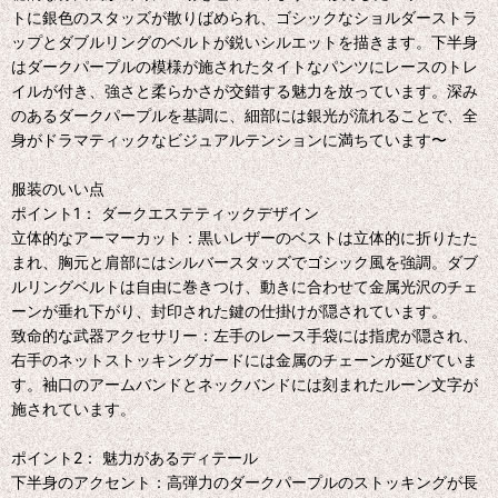
トに銀色のスタッズが散りばめられ、ゴシックなショルダーストラ
ップとダブルリングのベルトが鋭いシルエットを描きます。下半身
はダークパープルの模様が施されたタイトなパンツにレースのトレ
イルが付き、強さと柔らかさが交錯する魅力を放っています。深み
のあるダークパープルを基調に、細部には銀光が流れることで、全
身がドラマティックなビジュアルテンションに満ちています〜
服装のいい点
ポイント1： ダークエステティックデザイン
立体的なアーマーカット：黒いレザーのベストは立体的に折りたた
まれ、胸元と肩部にはシルバースタッズでゴシック風を強調。ダブ
ルリングベルトは自由に巻きつけ、動きに合わせて金属光沢のチェ
ーンが垂れ下がり、封印された鍵の仕掛けが隠されています。
致命的な武器アクセサリー：左手のレース手袋には指虎が隠され、
右手のネットストッキングガードには金属のチェーンが延びていま
す。袖口のアームバンドとネックバンドには刻まれたルーン文字が
施されています。
ポイント2： 魅力があるディテール
下半身のアクセント：高弾力のダークパープルのストッキングが長