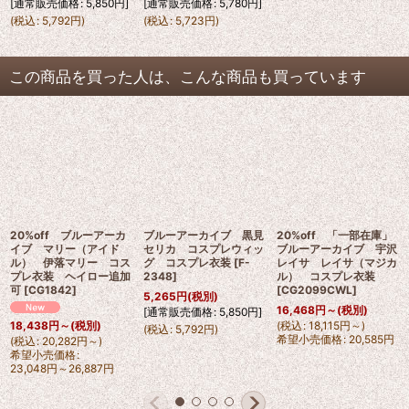
[
通常販売価格
:
5,850
円
]
[
通常販売価格
:
5,780
円
]
(
税込
:
5,792
円
)
(
税込
:
5,723
円
)
この商品を買った人は、こんな商品も買っています
20%off ブルーアーカ
ブルーアーカイブ 黒見
20%off 「一部在庫」
イブ マリー（アイド
セリカ コスプレウィッ
ブルーアーカイブ 宇沢
ル） 伊落マリー コス
グ コスプレ衣装
[
F-
レイサ レイサ（マジカ
プレ衣装 ヘイロー追加
2348
]
ル） コスプレ衣装
可
[
CG1842
]
[
CG2099CWL
]
5,265
円
(税別)
16,468
円
～
(税別)
[
通常販売価格
:
5,850
円
]
(
税込
:
18,115
円
～
)
18,438
円
～
(税別)
(
税込
:
5,792
円
)
希望小売価格
:
20,585
円
(
税込
:
20,282
円
～
)
希望小売価格
:
23,048
円
～26,887
円