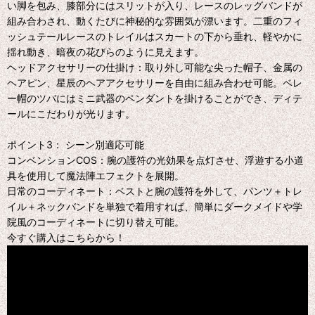
い脚を包み、膝部分にはスリットが入り、レースのレッグバンドが
組み合わされ、動くたびに神秘的な雰囲気が漂います。二重のフィ
ッシュテールレースのトレイルはスカートの下から垂れ、軽やかに
揺れ動き、暗夜の花びらのように見えます。
ヘッドアクセサリーの仕掛け：取り外し可能な尖った帽子、金属の
ヘアピン、星辰のヘアアクセサリーを自由に組み合わせ可能。ベレ
ー帽のツバにはミニ武器のペンダントを掛けることができ、ディテ
ールにこだわりが光ります。
ポイント3： シーン別適応可能
コンベンションCOS：腕の護符の光効果を点灯させ、浮遊する小道
具を使用して魔法陣エフェクトを展開。
日常のコーディネート：ベストと腕の護符を外して、パンツ＋トレ
イル＋ネックバンドを単独で着用すれば、簡単にダークメイドや学
院風のコーディネートに切り替え可能。
今すぐ購入はこちらから！