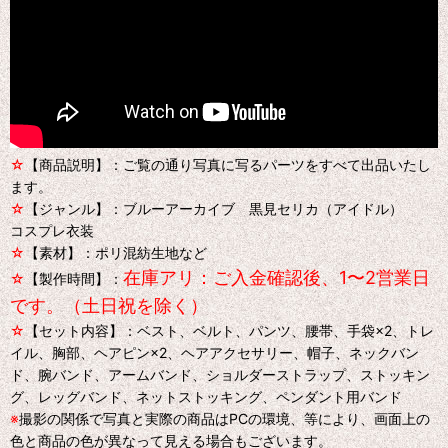
☆
【商品説明】：ご覧の通り写真に写るパーツをすべて出品いたし
ます。
☆
【ジャンル】：ブルーアーカイブ 黒見セリカ（アイドル）
コスプレ衣装
☆
【素材】：ポリ混紡生地など
在庫アリ：ご入金確認後、1〜2営業日
☆
【製作時間】：
です。（土日祝を除く）
☆
【セット内容】：ベスト、ベルト、パンツ、腰帯、手袋×2、トレ
イル、胸部、ヘアピン×2、ヘアアクセサリー、帽子、ネックバン
ド、腕バンド、アームバンド、ショルダーストラップ、ストッキン
グ、レッグバンド、ネットストッキング、ペンダント用バンド
※
撮影の関係で写真と実際の商品はPCの環境、等により、画面上の
色と商品の色が異なって見える場合もございます。