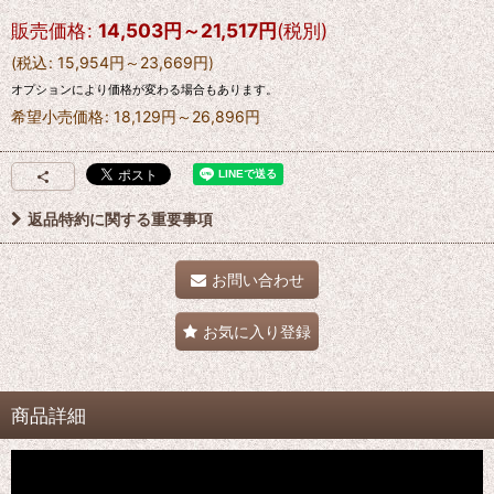
販売価格
:
14,503
円
～21,517
円
(税別)
(
税込
:
15,954
円
～23,669
円
)
オプションにより価格が変わる場合もあります。
希望小売価格
:
18,129
円
～26,896
円
返品特約に関する重要事項
お問い合わせ
お気に入り登録
商品詳細