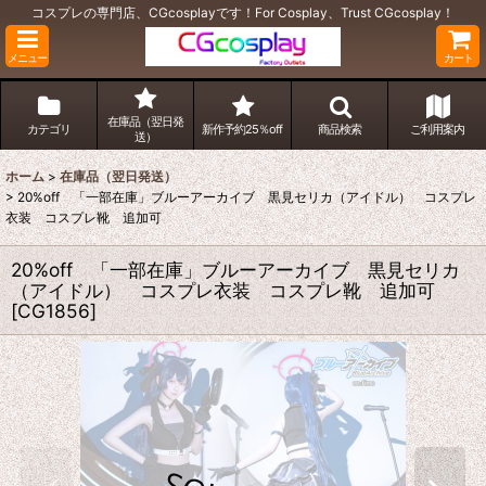
コスプレの専門店、CGcosplayです！For Cosplay、Trust CGcosplay！
メニュー
カート
在庫品（翌日発
カテゴリ
新作予約25％off
商品検索
ご利用案内
送）
ホーム
>
在庫品（翌日発送）
>
20%off 「一部在庫」ブルーアーカイブ 黒見セリカ（アイドル） コスプレ
衣装 コスプレ靴 追加可
20%off 「一部在庫」ブルーアーカイブ 黒見セリカ
（アイドル） コスプレ衣装 コスプレ靴 追加可
[
CG1856
]