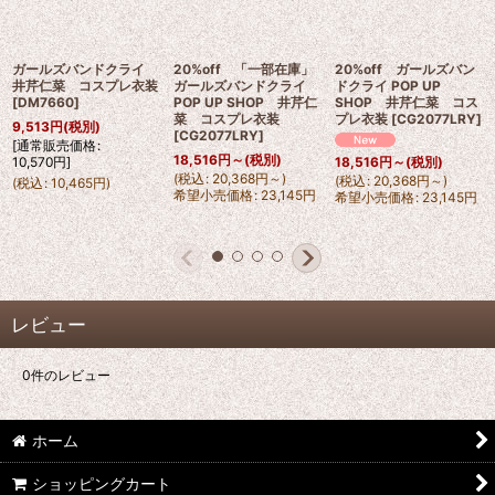
ガールズバンドクライ
20%off 「一部在庫」
20%off ガールズバン
井芹仁菜 コスプレ衣装
ガールズバンドクライ
ドクライ POP UP
[
DM7660
]
POP UP SHOP 井芹仁
SHOP 井芹仁菜 コス
菜 コスプレ衣装
プレ衣装
[
CG2077LRY
]
9,513
円
(税別)
[
CG2077LRY
]
[
通常販売価格
:
18,516
円
～
(税別)
10,570
円
]
18,516
円
～
(税別)
(
税込
:
20,368
円
～
)
(
税込
:
20,368
円
～
)
(
税込
:
10,465
円
)
希望小売価格
:
23,145
円
希望小売価格
:
23,145
円
レビュー
0
件のレビュー
ホーム
ショッピングカート