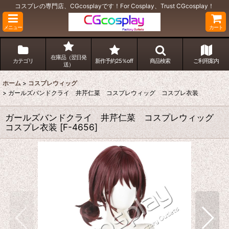
コスプレの専門店、CGcosplayです！For Cosplay、Trust CGcosplay！
メニュー
カート
在庫品（翌日発
カテゴリ
新作予約25％off
商品検索
ご利用案内
送）
ホーム
>
コスプレウィッグ
>
ガールズバンドクライ 井芹仁菜 コスプレウィッグ コスプレ衣装
ガールズバンドクライ 井芹仁菜 コスプレウィッグ
コスプレ衣装
[
F-4656
]