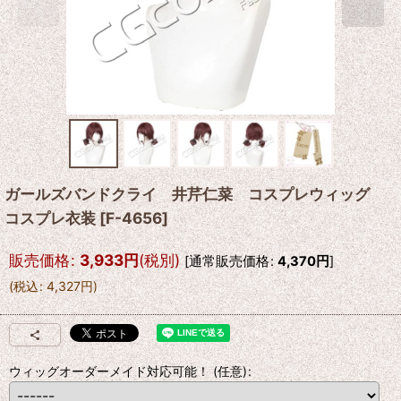
ガールズバンドクライ 井芹仁菜 コスプレウィッグ
コスプレ衣装
[
F-4656
]
販売価格
:
3,933
円
(税別)
[
通常販売価格
:
4,370
円
]
(
税込
:
4,327
円
)
ウィッグオーダーメイド対応可能！
(任意)
: