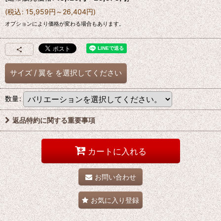
(
税込
:
15,959
円
～26,404
円
)
オプションにより価格が変わる場合もあります。
サイズ
/
翼を
を選択してください
数量
:
返品特約に関する重要事項
カートに入れる
お問い合わせ
お気に入り登録