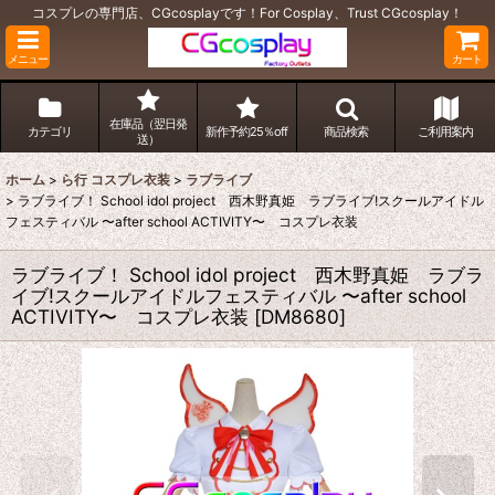
コスプレの専門店、CGcosplayです！For Cosplay、Trust CGcosplay！
メニュー
カート
在庫品（翌日発
カテゴリ
新作予約25％off
商品検索
ご利用案内
送）
ホーム
>
ら行 コスプレ衣装
>
ラブライブ
>
ラブライブ！ School idol project 西木野真姫 ラブライブ!スクールアイドル
フェスティバル 〜after school ACTIVITY〜 コスプレ衣装
ラブライブ！ School idol project 西木野真姫 ラブラ
イブ!スクールアイドルフェスティバル 〜after school
ACTIVITY〜 コスプレ衣装
[
DM8680
]