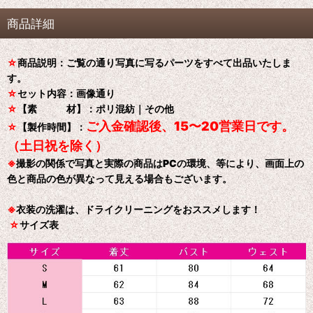
商品詳細
☆
商品説明：ご覧の通り写真に写るパーツをすべて出品いたしま
す。
☆
セット内容：画像通り
☆
【素 材】：ポリ混紡｜その他
ご入金確認後、15〜20営業日です。
☆
【製作時間】：
（土日祝を除く）
※
撮影の関係で写真と実際の商品はPCの環境、等により、画面上の
色と商品の色が異なって見える場合もございます。
※
衣装の洗濯は、ドライクリーニングをおススメします！
☆
サイズ表