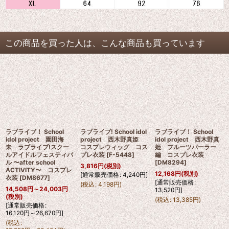
この商品を買った人は、こんな商品も買っています
ラブライブ！ School
ラブライブ! School idol
ラブライブ！ School
idol project 園田海
project 西木野真姫
idol project 西木野真
未 ラブライブ!スクー
コスプレウィッグ コス
姫 フルーツパーラー
ルアイドルフェスティバ
プレ衣装
[
F-5448
]
編 コスプレ衣装
ル 〜after school
[
DM8294
]
3,816
円
(税別)
ACTIVITY〜 コスプレ
12,168
円
(税別)
[
通常販売価格
:
4,240
円
]
衣装
[
DM8677
]
[
通常販売価格
:
(
税込
:
4,198
円
)
14,508
円
～24,003
円
13,520
円
]
(税別)
(
税込
:
13,385
円
)
[
通常販売価格
:
16,120
円
～26,670
円
]
(
税込
: