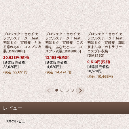
プロジェクトセカイ カ
プロジェクトセカイ カ
プロジェクトセカイ カ
ラフルステージ！ feat.
ラフルステージ！ feat.
ラフルステージ！ feat.
初音ミク 宵崎奏 とあ
初音ミク 宵崎奏 この
初音ミク 宵崎奏 朝比
る忘れもの コスプレ衣
春を、あなたと…… コ
奈まふゆ カトラリー
装
[
DM7988
]
スプレ衣装
[
DM8965
]
コスプレ衣装
[
DM8153
]
20,628
円
(税別)
13,158
円
(税別)
9,513
円
(税別)
[
通常販売価格
:
[
通常販売価格
:
22,920
円
]
14,620
円
]
[
通常販売価格
:
10,570
円
]
(
税込
:
22,691
円
)
(
税込
:
14,474
円
)
(
税込
:
10,465
円
)
レビュー
0
件のレビュー