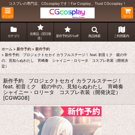
コスプレの専門店、CGcosplayです！For Cosplay、Trust CGcosplay！
メニュー
カート
在庫品（翌日発
カテゴリ
新作予約25％off
商品検索
ご利用案内
送）
ホーム
>
新作予約
>
新作予約
>
新作予約 プロジェクトセカイ カラフルステージ！ feat. 初音ミク 鏡の中
の、見知らぬわたし 宵崎奏 シャイニー・ロリータ コスプレ衣装（開発決
定）
新作予約 プロジェクトセカイ カラフルステージ！
feat. 初音ミク 鏡の中の、見知らぬわたし 宵崎奏
シャイニー・ロリータ コスプレ衣装（開発決定）
[
CGWG08
]