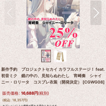
新作予約 プロジェクトセカイ カラフルステージ！ feat.
初音ミク 鏡の中の、見知らぬわたし 宵崎奏 シャイ
ニー・ロリータ コスプレ衣装（開発決定）
[
CGWG08
]
販売価格
:
16,688
円
(税別)
(
税込
:
18,357
円
)
オプションにより価格が変わる場合もあります。