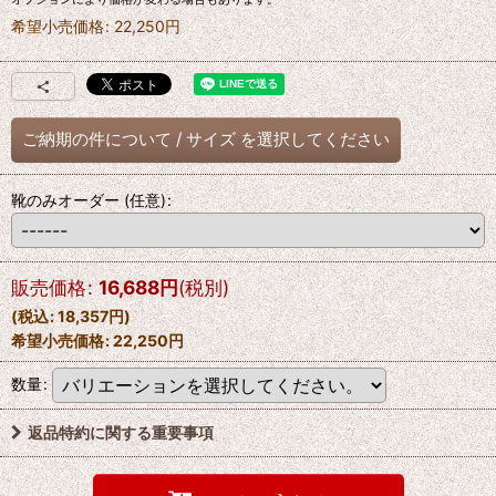
希望小売価格
:
22,250
円
ご納期の件について
/
サイズ
を選択してください
靴のみオーダー
(任意)
:
販売価格
:
16,688
円
(税別)
(
税込
:
18,357
円
)
希望小売価格
:
22,250
円
数量
:
返品特約に関する重要事項