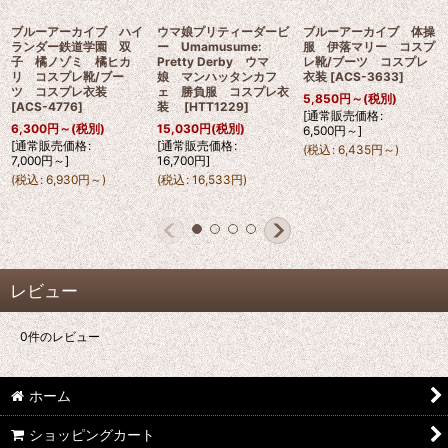
ブルーアーカイブ ハイ
ウマ娘プリティーダービ
ブルーアーカイブ 体操
ランダー鉄道学園 双
ー Umamusume:
服 伊落マリー コスプ
子 橘ノゾミ 橘ヒカ
Pretty Derby ウマ
レ靴/ブーツ コスプレ
リ コスプレ靴/ブー
娘 マンハッタンカフ
衣装
[
ACS-3633
]
ツ コスプレ衣装
ェ 勝負服 コスプレ衣
5,850
円
～
(税別)
[
ACS-4776
]
装
[
HTT1229
]
[
通常販売価格
:
6,300
円
～
(税別)
15,030
円
(税別)
6,500
円
～
]
[
通常販売価格
:
[
通常販売価格
:
(
税込
:
6,435
円
～
)
7,000
円
～
]
16,700
円
]
(
税込
:
6,930
円
～
)
(
税込
:
16,533
円
)
レビュー
0
件のレビュー
ホーム
ショッピングカート