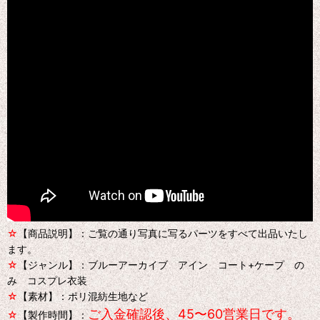
☆
【商品説明】：ご覧の通り写真に写るパーツをすべて出品いたし
ます。
☆
【ジャンル】：ブルーアーカイブ アイン コート+ケープ の
み コスプレ衣装
☆
【素材】：ポリ混紡生地など
ご入金確認後、45〜60営業日です。
☆
【製作時間】：