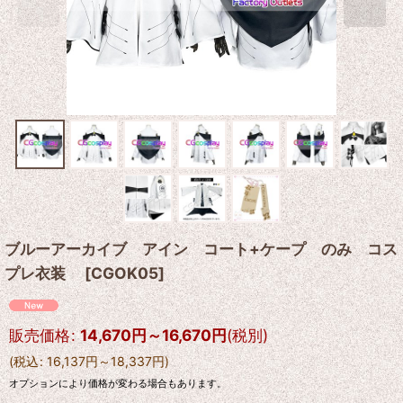
ブルーアーカイブ アイン コート+ケープ のみ コス
プレ衣装
[
CGOK05
]
販売価格
:
14,670
円
～16,670
円
(税別)
(
税込
:
16,137
円
～18,337
円
)
オプションにより価格が変わる場合もあります。