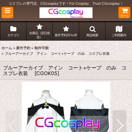
コスプレの専門店、CGcosplayです！For Cosplay、Trust CGcosplay！
メニュー
カート
在庫品（翌日発
カテゴリ
新作予約25％off
商品検索
ご利用案内
送）
ホーム
>
新作予約
>
制作可能
>
ブルーアーカイブ アイン コート+ケープ のみ コスプレ衣装
ブルーアーカイブ アイン コート+ケープ のみ コ
スプレ衣装
[
CGOK05
]