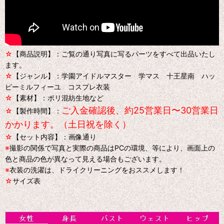
☆
【商品説明】：ご覧の通り写真に写るパーツをすべて出品いたし
ます。
☆
【ジャンル】：学園アイドルマスター 学マス 十王星南 ハッ
ピーミルフィーユ コスプレ衣装
☆
【素材】：ポリ混紡生地など
ご入金確認後、約25営業日〜30営業日
☆
【製作時間】：
かかります。（土日祝を除く）
☆
【セット内容】：画像通り
※
撮影の関係で写真と実際の商品はPCの環境、等により、画面上の
色と商品の色が異なって見える場合もございます。
※
衣装の洗濯は、ドライクリーニングをおススメします！
☆
サイズ表