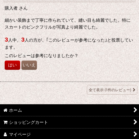
購入者
さん
細かい装飾まで丁寧に作られていて、縫い目も綺麗でした。特に
スカートのピンクフリルが写真より綺麗でした。
3
3
人中、
人の方が、｢このレビューが参考になった｣と投票してい
ます。
このレビューは参考になりましたか？
はい
いいえ
全て表示
(1件のレビュー)
ホーム
ショッピングカート
マイページ