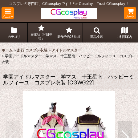
コスプレの専門店、CGcosplayです！For Cosplay、Trust CGcosplay！
メニュー
カート
在庫品（翌日発
カテゴリ
新作予約25％off
商品検索
ご利用案内
送）
ホーム
>
あ行 コスプレ衣装
>
アイドルマスター
>
学園アイドルマスター 学マス 十王星南 ハッピーミルフィーユ コスプレ
衣装
学園アイドルマスター 学マス 十王星南 ハッピーミ
ルフィーユ コスプレ衣装
[
CGWG22
]