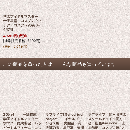
学園アイドルマスター
十王星南 コスプレウィ
ッグ コスプレ衣装
[
F-
4474
]
4,590
円
(税別)
[
通常販売価格
:
5,100
円
]
(
税込
:
5,049
円
)
この商品を買った人は、こんな商品も買っています
20%off 「一部在庫」
ラブライブ! School idol
ラブライブ！虹ヶ咲学園
学園アイドルマスター
project ロイヤルプリ
スクールアイドル同好
学マス 姫崎莉波 ハッ
ンセス編 覚醒後 高
会 虹色Passions! 上
ピーミルフィーユ コス
坂穂乃果 星空凛 矢澤
原歩夢 コスプレ靴/ブ