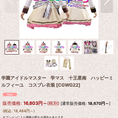
学園アイドルマスター 学マス 十王星南 ハッピーミ
ルフィーユ コスプレ衣装
[
CGWG22
]
販売価格
:
16,803
円
～
(税別)
[
通常販売価格
:
18,670
円
～
]
(
税込
:
18,484
円
～
)
オプションにより価格が変わる場合もあります。