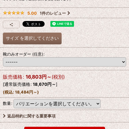
1
件のレビュー
5.00
サイズ
を選択してください
靴のみオーダー
(任意)
:
販売価格
:
16,803
円
～
(税別)
[
通常販売価格
:
18,670
円
～
]
(
税込
:
18,484
円
～
)
数量
:
返品特約に関する重要事項