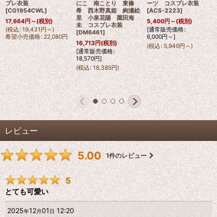
プレ衣装
にこ 南ことり 東條
ーツ コスプレ衣装
[
CG1954CWL
]
希 西木野真姫 絢瀬絵
[
ACS-2223
]
里 小泉花陽 園田海
17,664
円
～
(税別)
5,400
円
～
(税別)
未 コスプレ衣装
(
税込
:
19,431
円
～
)
[
通常販売価格
:
[
DM6461
]
希望小売価格
:
22,080
円
6,000
円
～
]
16,713
円
(税別)
(
税込
:
5,940
円
～
)
[
通常販売価格
:
18,570
円
]
(
税込
:
18,385
円
)
レビュー
5.00
1
件のレビュー
5
とても可愛い
2025
12
01
12:20
年
月
日