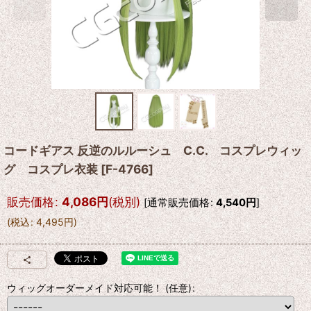
コードギアス 反逆のルルーシュ C.C. コスプレウィッ
グ コスプレ衣装
[
F-4766
]
販売価格
:
4,086
円
(税別)
[
通常販売価格
:
4,540
円
]
(
税込
:
4,495
円
)
ウィッグオーダーメイド対応可能！
(任意)
: