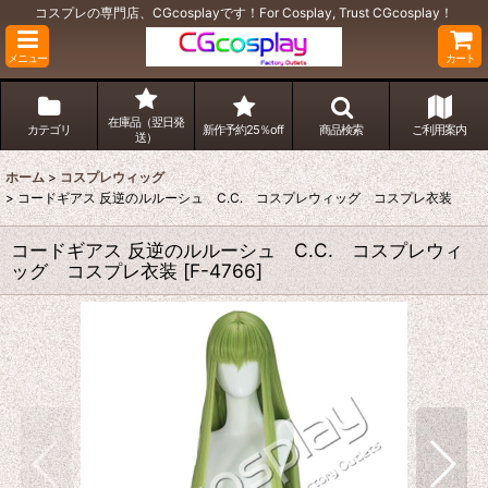
コスプレの専門店、CGcosplayです！For Cosplay, Trust CGcosplay！
メニュー
カート
在庫品（翌日発
カテゴリ
新作予約25％off
商品検索
ご利用案内
送）
ホーム
>
コスプレウィッグ
>
コードギアス 反逆のルルーシュ C.C. コスプレウィッグ コスプレ衣装
コードギアス 反逆のルルーシュ C.C. コスプレウィ
ッグ コスプレ衣装
[
F-4766
]