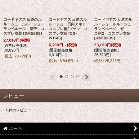
コードギアス 反逆のル
コードギアス 反逆のル
コードギアス 反逆のル
ルーシュ ルルーシュ・
ルーシュ 日向アキト
ルーシュ ルルーシュ・
ランペルージ 皇帝 コ
コスプレ靴/ブーツ コ
ランペルージ ゼ
スプレ衣装
[
DM5669
]
スプレ衣装
[
CG-
ロ/R2 コスプレ衣装
PH143
]
[
DM10239
]
27,018
円
(税別)
6,219
円
～
(税別)
23,013
円
(税別)
[
通常販売価格
:
30,020
円
]
[
通常販売価格
:
[
通常販売価格
:
6,910
円
～
]
25,570
円
]
(
税込
:
29,720
円
)
(
税込
:
6,841
円
～
)
(
税込
:
25,315
円
)
レビュー
0
件のレビュー
ホーム