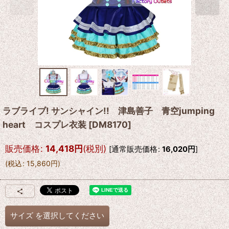
ラブライブ! サンシャイン!! 津島善子 青空jumping
heart コスプレ衣装
[
DM8170
]
販売価格
:
14,418
円
(税別)
[
通常販売価格
:
16,020
円
]
(
税込
:
15,860
円
)
サイズ
を選択してください