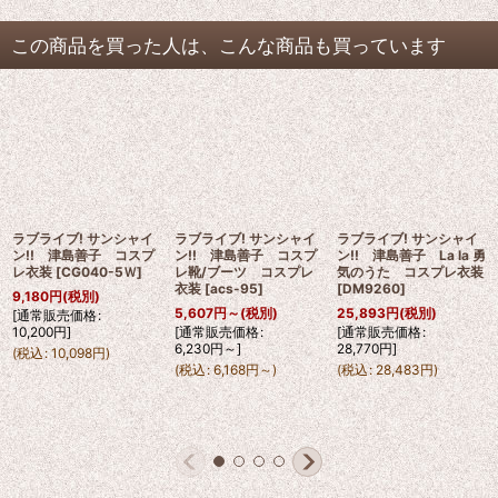
この商品を買った人は、こんな商品も買っています
ラブライブ! サンシャイ
ラブライブ! サンシャイ
ラブライブ! サンシャイ
ン!! 津島善子 コスプ
ン!! 津島善子 コスプ
ン!! 津島善子 La la 勇
レ衣装
[
CG040-5Ｗ
]
レ靴/ブーツ コスプレ
気のうた コスプレ衣装
衣装
[
acs-95
]
[
DM9260
]
9,180
円
(税別)
5,607
円
～
(税別)
25,893
円
(税別)
[
通常販売価格
:
10,200
円
]
[
通常販売価格
:
[
通常販売価格
:
6,230
円
～
]
28,770
円
]
(
税込
:
10,098
円
)
(
税込
:
6,168
円
～
)
(
税込
:
28,483
円
)