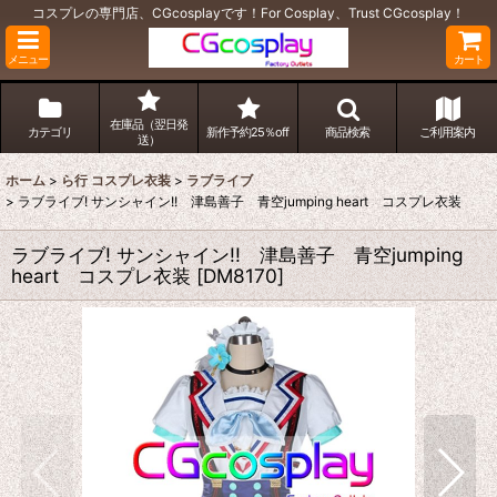
コスプレの専門店、CGcosplayです！For Cosplay、Trust CGcosplay！
メニュー
カート
在庫品（翌日発
カテゴリ
新作予約25％off
商品検索
ご利用案内
送）
ホーム
>
ら行 コスプレ衣装
>
ラブライブ
>
ラブライブ! サンシャイン!! 津島善子 青空jumping heart コスプレ衣装
ラブライブ! サンシャイン!! 津島善子 青空jumping
heart コスプレ衣装
[
DM8170
]