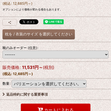
(
税込
:
12,685
円
～
)
オプションにより価格が変わる場合もあります。
枕を
/
衣装のサイズ
を選択してください
靴のみオーダー
(任意)
:
販売価格
:
11,531
円
～
(税別)
(
税込
:
12,685
円
～
)
数量
:
返品特約に関する重要事項
カートに入れる