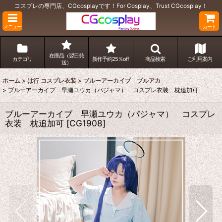
コスプレの専門店、CGcosplayです！For Cosplay、Trust CGcosplay！
メニュー
カート
在庫品（翌日発
カテゴリ
新作予約25％off
商品検索
ご利用案内
送）
ホーム
>
は行 コスプレ衣装
>
ブルーアーカイブ ブルアカ
>
ブルーアーカイブ 早瀬ユウカ（パジャマ） コスプレ衣装 枕追加可
ブルーアーカイブ 早瀬ユウカ（パジャマ） コスプレ
衣装 枕追加可
[
CG1908
]