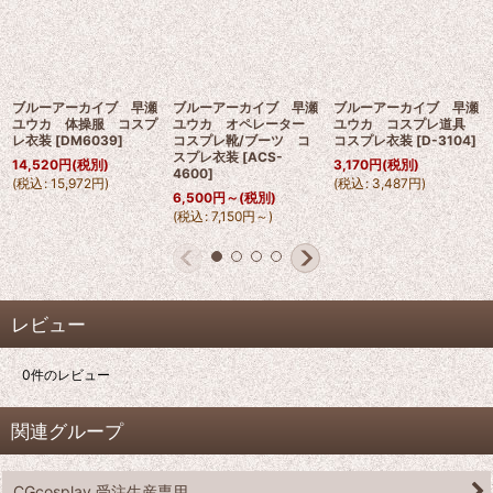
ブルーアーカイブ 早瀬
ブルーアーカイブ 早瀬
ブルーアーカイブ 早瀬
ユウカ 体操服 コスプ
ユウカ オペレーター
ユウカ コスプレ道具
レ衣装
[
DM6039
]
コスプレ靴/ブーツ コ
コスプレ衣装
[
D-3104
]
スプレ衣装
[
ACS-
14,520
円
(税別)
3,170
円
(税別)
4600
]
(
税込
:
15,972
円
)
(
税込
:
3,487
円
)
6,500
円
～
(税別)
(
税込
:
7,150
円
～
)
レビュー
0
件のレビュー
関連グループ
CGcosplay 受注生産専用