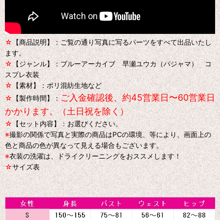
☆
【商品説明】：ご覧の通り写真に写るパーツをすべて出品いたし
ます。
☆
【ジャンル】：ブルーアーカイブ 早瀬ユウカ（パジャマ） コ
スプレ衣装
☆
【素材】：ポリ混紡生地など
ご入金確認後、約45営業日〜60営業日
☆
【製作時間】：
かかります。（土日祝を除く）
☆
【セット内容】：お選びください。
※
撮影の関係で写真と実際の商品はPCの環境、等により、画面上の
色と商品の色が異なって見える場合もございます。
※
衣装の洗濯は、ドライクリーニングをおススメします！
☆
サイズ表