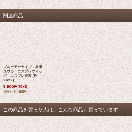
関連商品
ブルーアーカイブ 早瀬
ユウカ コスプレウィッ
グ コスプレ衣装
[
F-
2422
]
5,900
円
(税別)
(
税込
:
6,490
円
)
この商品を買った人は、こんな商品も買っています