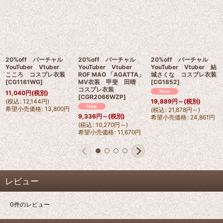
20%off バーチャル
20%off バーチャル
20%off バーチャル
YouTuber Vtuber
YouTuber Vtuber
YouTuber Vtuber 結
こころ コスプレ衣装
ROF MAO 「AGATTA」
城さくな コスプレ衣装
[
CG1181WG
]
MV衣装 甲斐 田晴
[
CG1852
]
コスプレ衣装
11,040
円
(税別)
[
CGR2066WZP
]
(
税込
:
12,144
円
)
19,889
円
～
(税別)
希望小売価格
:
13,800
円
(
税込
:
21,878
円
～
)
9,336
円
～
(税別)
希望小売価格
:
24,861
円
(
税込
:
10,270
円
～
)
希望小売価格
:
11,670
円
レビュー
0
件のレビュー