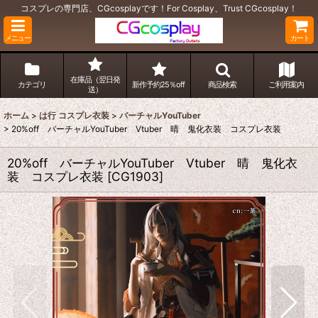
コスプレの専門店、CGcosplayです！For Cosplay、Trust CGcosplay！
メニュー
カート
在庫品（翌日発
カテゴリ
新作予約25％off
商品検索
ご利用案内
送）
ホーム
>
は行 コスプレ衣装
>
バーチャルYouTuber
>
20%off バーチャルYouTuber Vtuber 晴 鬼化衣装 コスプレ衣装
20%off バーチャルYouTuber Vtuber 晴 鬼化衣
装 コスプレ衣装
[
CG1903
]