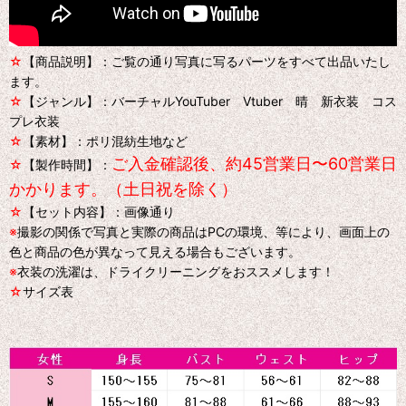
☆
【商品説明】：ご覧の通り写真に写るパーツをすべて出品いたし
ます。
☆
【ジャンル】：バーチャルYouTuber Vtuber 晴 新衣装 コス
プレ衣装
☆
【素材】：ポリ混紡生地など
ご入金確認後、約45営業日〜60営業日
☆
【製作時間】：
かかります。（土日祝を除く）
☆
【セット内容】：画像通り
※
撮影の関係で写真と実際の商品はPCの環境、等により、画面上の
色と商品の色が異なって見える場合もございます。
※
衣装の洗濯は、ドライクリーニングをおススメします！
☆
サイズ表