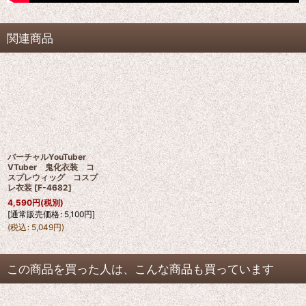
関連商品
バーチャルYouTuber
VTuber 鬼化衣装 コ
スプレウィッグ コスプ
レ衣装
[
F-4682
]
4,590
円
(税別)
[
通常販売価格
:
5,100
円
]
(
税込
:
5,049
円
)
この商品を買った人は、こんな商品も買っています