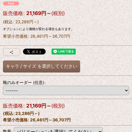
販売価格
:
21,169
円
～
(税別)
(
税込
:
23,286
円
～
)
オプションにより価格が変わる場合もあります。
希望小売価格
:
26,461
円
～36,707
円
キャラ
/
サイズ
を選択してください
靴のみオーダー
(任意)
:
販売価格
:
21,169
円
～
(税別)
(
税込
:
23,286
円
～
)
希望小売価格
:
26,461
円
～36,707
円
数量
: