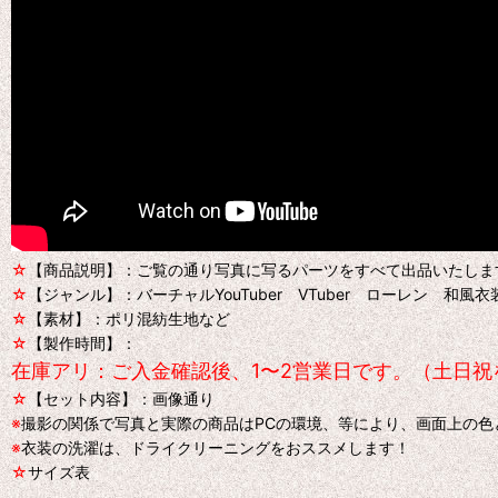
☆
【商品説明】：ご覧の通り写真に写るパーツをすべて出品いたしま
☆
【ジャンル】：バーチャルYouTuber VTuber ローレン 和風
☆
【素材】：ポリ混紡生地など
☆
【製作時間】：
在庫アリ：ご入金確認後、1〜2営業日です。（土日祝
☆
【セット内容】：画像通り
※
撮影の関係で写真と実際の商品はPCの環境、等により、画面上の
※
衣装の洗濯は、ドライクリーニングをおススメします！
☆
サイズ表