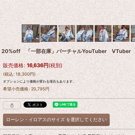
20%off 「一部在庫」バーチャルYouTuber VTu
販売価格
:
16,636
円
(税別)
(
税込
:
18,300
円
)
オプションにより価格が変わる場合もあります。
希望小売価格
:
20,795
円
ローレン・イロアスのサイズ
を選択してください