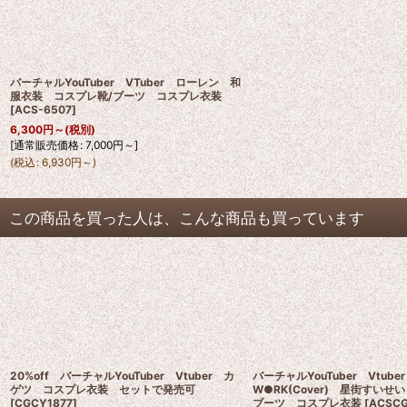
バーチャルYouTuber VTuber ローレン 和
服衣装 コスプレ靴/ブーツ コスプレ衣装
[
ACS-6507
]
6,300
円
～
(税別)
[
通常販売価格
:
7,000
円
～
]
(
税込
:
6,930
円
～
)
この商品を買った人は、こんな商品も買っています
20%off バーチャルYouTuber Vtuber カ
バーチャルYouTuber Vtub
ゲツ コスプレ衣装 セットで発売可
W●RK(Cover) 星街すいせ
[
CGCY1877
]
ブーツ コスプレ衣装
[
ACSCG