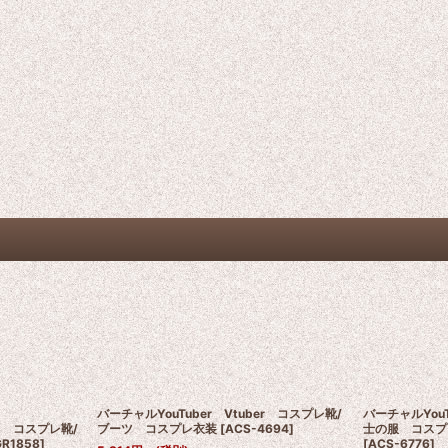
er
バーチャルYouTuber Vtuber コスプレ靴/
バーチャルYouT
い コスプレ靴/
ブーツ コスプレ衣装
[
ACS-4694
]
士の服 コスプ
R1858
]
[
ACS-6776
]