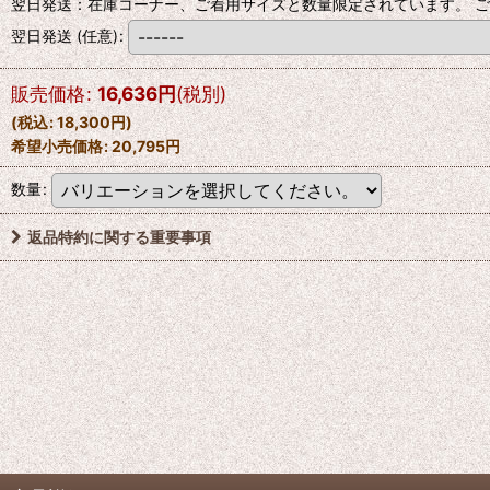
翌日発送：在庫コーナー、ご着用サイズと数量限定されています。 ご
翌日発送
(任意)
:
販売価格
:
16,636
円
(税別)
(
税込
:
18,300
円
)
希望小売価格
:
20,795
円
数量
:
返品特約に関する重要事項