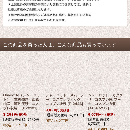
この商品を買った人は、こんな商品も買っています
Charlotte（シャーロッ
シャーロット・スムージ
シャーロット・カタク
ト） 友利 奈緒｜西森
ー コスプレウィッグ
リ コスプレ靴/ブー
柚咲｜黒羽 美砂 コス
コスプレ衣装
[
F-2446
]
ツ コスプレ衣装
プレ衣装
[
C20101
]
[
ACS-5273
]
3,888
円
(税別)
8,253
円
(税別)
6,075
円
～
(税別)
[
通常販売価格
:
4,320
円
]
[
通常販売価格
:
9,170
円
]
[
通常販売価格
:
(
税込
:
4,277
円
)
6,750
円
～
]
(
税込
:
9,079
円
)
(
税込
:
6,683
円
～
)