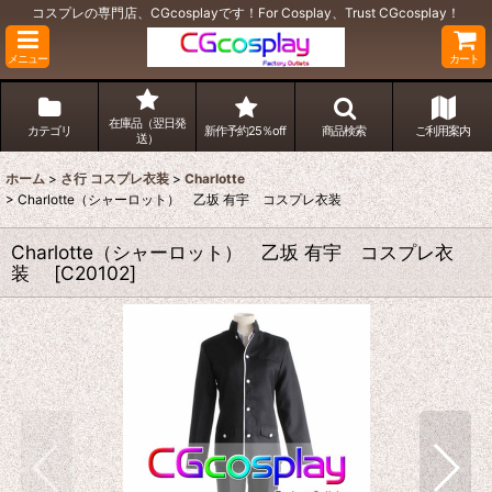
コスプレの専門店、CGcosplayです！For Cosplay、Trust CGcosplay！
メニュー
カート
在庫品（翌日発
カテゴリ
新作予約25％off
商品検索
ご利用案内
送）
ホーム
>
さ行 コスプレ衣装
>
Charlotte
>
Charlotte（シャーロット） 乙坂 有宇 コスプレ衣装
Charlotte（シャーロット） 乙坂 有宇 コスプレ衣
装
[
C20102
]