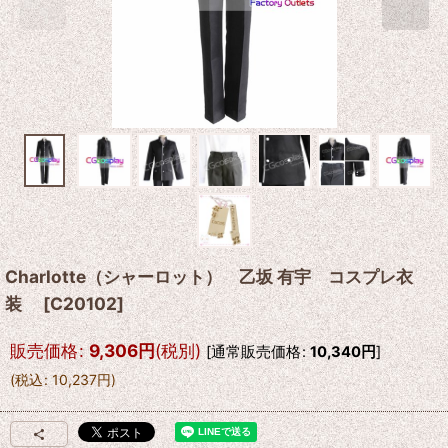
Charlotte（シャーロット） 乙坂 有宇 コスプレ衣
装
[
C20102
]
販売価格
:
9,306
円
(税別)
[
通常販売価格
:
10,340
円
]
(
税込
:
10,237
円
)