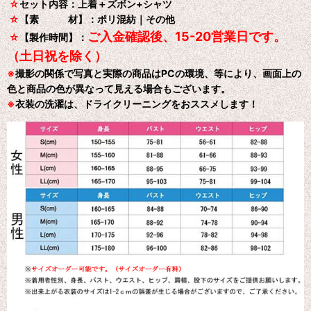
☆
セット内容：上着＋ズボン+シャツ
☆
【素 材】：ポリ混紡｜その他
ご入金確認後、15-20営業日です。
☆
【製作時間】：
（土日祝を除く）
※
撮影の関係で写真と実際の商品はPCの環境、等により、画面上の
色と商品の色が異なって見える場合もございます。
※
衣装の洗濯は、ドライクリーニングをおススメします！