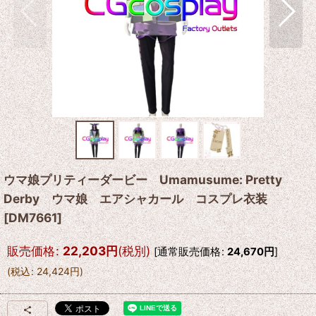
ウマ娘プリティーダービー Umamusume: Pretty
Derby ウマ娘 エアシャカール コスプレ衣装
[
DM7661
]
販売価格
:
22,203
円
(税別)
[
通常販売価格
:
24,670
円
]
(
税込
:
24,424
円
)