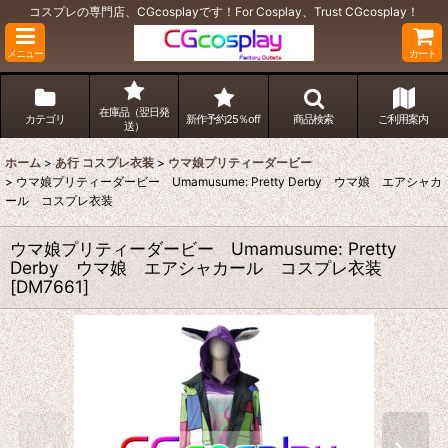
コスプレの専門店、CGcosplayです！For Cosplay、Trust CGcosplay！
メニュー
カート
在庫品（翌日発
カテゴリ
新作予約25％off
商品検索
ご利用案内
送）
ホーム
>
あ行 コスプレ衣装
>
ウマ娘プリティーダービー
>
ウマ娘プリティーダービー Umamusume: Pretty Derby ウマ娘 エアシャカ
ール コスプレ衣装
ウマ娘プリティーダービー Umamusume: Pretty
Derby ウマ娘 エアシャカール コスプレ衣装
[
DM7661
]