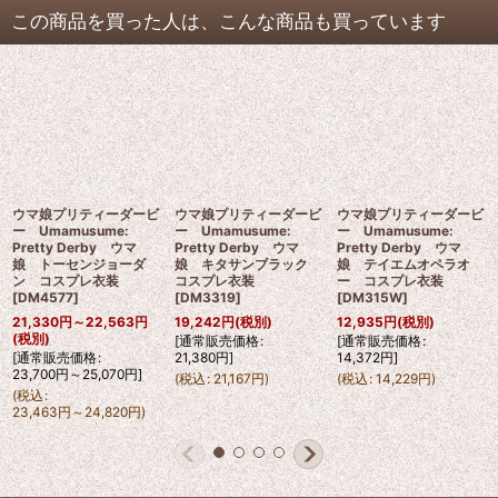
この商品を買った人は、こんな商品も買っています
ウマ娘プリティーダービ
ウマ娘プリティーダービ
ウマ娘プリティーダービ
ー Umamusume:
ー Umamusume:
ー Umamusume:
Pretty Derby ウマ
Pretty Derby ウマ
Pretty Derby ウマ
娘 トーセンジョーダ
娘 キタサンブラック
娘 テイエムオペラオ
ン コスプレ衣装
コスプレ衣装
ー コスプレ衣装
[
DM4577
]
[
DM3319
]
[
DM315W
]
21,330
円
～22,563
円
19,242
円
(税別)
12,935
円
(税別)
(税別)
[
通常販売価格
:
[
通常販売価格
:
[
通常販売価格
:
21,380
円
]
14,372
円
]
23,700
円
～25,070
円
]
(
税込
:
21,167
円
)
(
税込
:
14,229
円
)
(
税込
:
23,463
円
～24,820
円
)