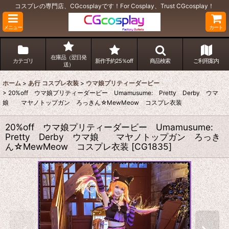
コスプレの専門店、CGcosplayです！For Cosplay、Trust CGcosplay！
メニュー
カート
在庫品（翌日発
カテゴリ
新作予約25％off
商品検索
ご利用案内
送）
ホーム
>
あ行 コスプレ衣装
>
ウマ娘プリティーダービー
>
20%off ウマ娘プリティーダービー Umamusume: Pretty Derby ウマ
娘 マヤノトップガン ろっきん☆MewMeow コスプレ衣装
20%off ウマ娘プリティーダービー Umamusume:
Pretty Derby ウマ娘 マヤノトップガン ろっき
ん☆MewMeow コスプレ衣装
[
CG1835
]