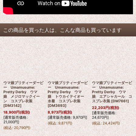
この商品を買った人は、こんな商品も買っています
ウマ娘プリティーダービ
ウマ娘プリティーダービ
ウマ娘プリティーダービ
ー Umamusume:
ー Umamusume:
ー Umamusume:
Pretty Derby ウマ
Pretty Derby ウマ
Pretty Derby ウマ
娘 メジロマックイー
娘 トウカイテイオー
娘 エアシャカール コ
ン コスプレ衣装
水着 コスプレ衣装
スプレ衣装
[
DM7661
]
[
DM3142
]
[
DM3693
]
22,203
円
(税別)
18,900
円
(税別)
8,973
円
(税別)
[
通常販売価格
:
[
通常販売価格
:
[
通常販売価格
:
9,970
円
]
24,670
円
]
21,000
円
]
(
税込
:
9,871
円
)
(
税込
:
24,424
円
)
(
税込
:
20,790
円
)