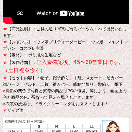
☆
【商品説明】：ご覧の通り写真に写るパーツをすべて出品いたし
ます。
☆
【ジャンル】：ウマ娘プリティーダービー ウマ娘 マヤノトッ
プガン コスプレ衣装
☆
【素材】：ポリ混紡生地など
ご入金確認後、45〜60営業日です。
☆
【製作時間】：
（土日祝を除く）
☆
【セット内容】：帽子、帽子飾り、手袋、スカート、足カバー、
襟パーツ、ベルト、上着、袖カバー、蝶結び飾り、髪飾り、靴下
※
撮影の関係で写真と実際の商品はPCの環境、等により、画面上の
色と商品の色が異なって見える場合もございます。
※
衣装の洗濯は、ドライクリーニングをおススメします！
☆
サイズ表