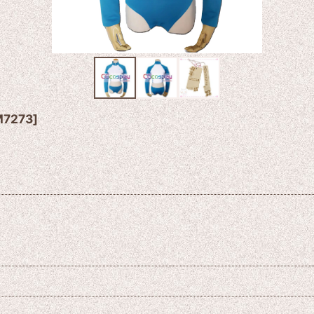
7273
]