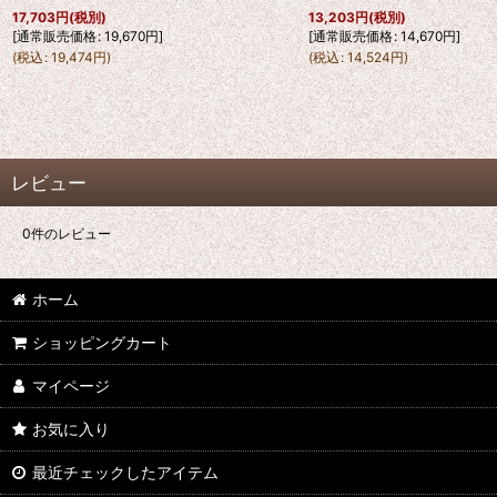
17,703
円
(税別)
13,203
円
(税別)
[
通常販売価格
:
19,670
円
]
[
通常販売価格
:
14,670
円
]
(
税込
:
19,474
円
)
(
税込
:
14,524
円
)
レビュー
0
件のレビュー
ホーム
ショッピングカート
マイページ
お気に入り
最近チェックしたアイテム