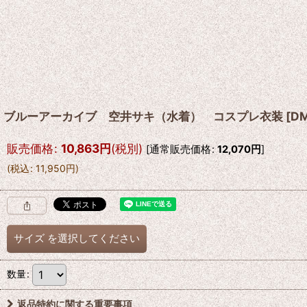
ブルーアーカイブ 空井サキ（水着） コスプレ衣装
[
DM
販売価格
:
10,863
円
(税別)
[
通常販売価格
:
12,070
円
]
(
税込
:
11,950
円
)
サイズ
を選択してください
数量
:
返品特約に関する重要事項