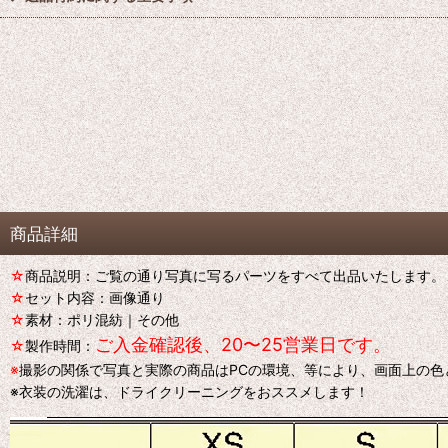
商品詳細
☆
商品説明：ご覧の通り写真に写るパーツをすべて出品いたします。
☆
セット内容：画像通り
☆
素材：ポリ混紡｜その他
ご入金確認後、20〜25営業日です。
☆
製作時間：
※
撮影の関係で写真と実際の商品はPCの環境、等により、画面上の色
※衣装の洗濯は、ドライクリーニングをおススメします！