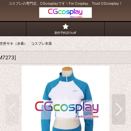
コスプレの専門店、CGcosplayです！For Cosplay、Trust CGcosplay！
新作予約25％off
空井サキ（水着） コスプレ衣装
M7273
]