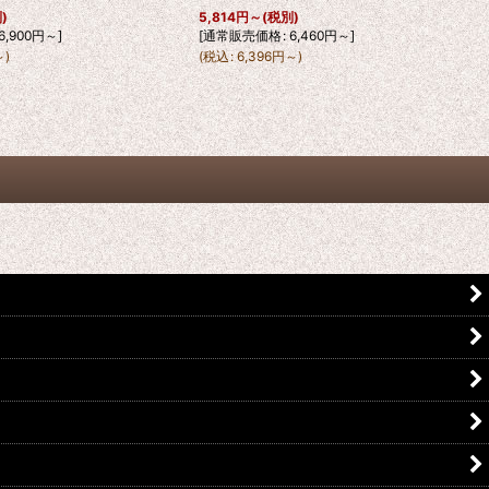
)
5,814
円
～
(税別)
6,900
円
～
]
[
通常販売価格
:
6,460
円
～
]
～
)
(
税込
:
6,396
円
～
)