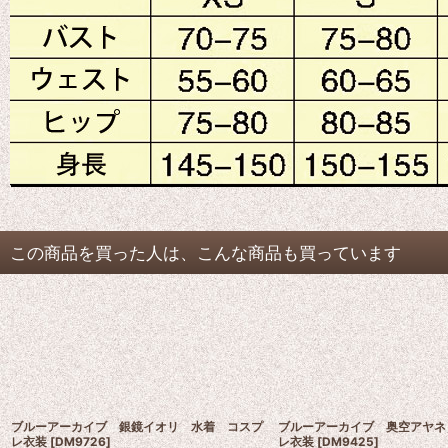
この商品を買った人は、こんな商品も買っています
ブルーアーカイブ 銀鏡イオリ 水着 コスプ
ブルーアーカイブ 奥空アヤネ
レ衣装
[
DM9726
]
レ衣装
[
DM9425
]