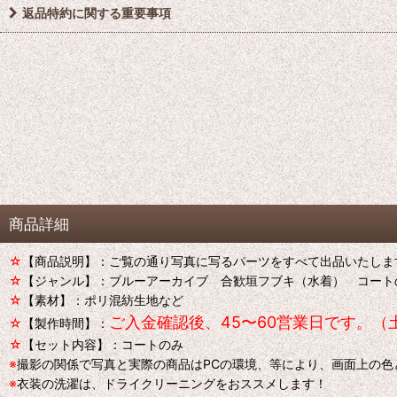
返品特約に関する重要事項
商品詳細
☆
【商品説明】：ご覧の通り写真に写るパーツをすべて出品いたしま
☆
【ジャンル】：ブルーアーカイブ 合歓垣フブキ（水着） コー
☆
【素材】：ポリ混紡生地など
ご入金確認後、45〜60営業日です。（
☆
【製作時間】：
☆
【セット内容】：コートのみ
※
撮影の関係で写真と実際の商品はPCの環境、等により、画面上の
※
衣装の洗濯は、ドライクリーニングをおススメします！