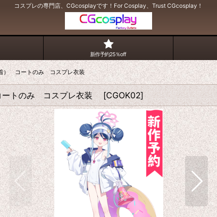
コスプレの専門店、CGcosplayです！For Cosplay、Trust CGcosplay！
新作予約25％off
水着） コートのみ コスプレ衣装
コートのみ コスプレ衣装
[
CGOK02
]