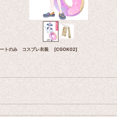
コートのみ コスプレ衣装
[
CGOK02
]