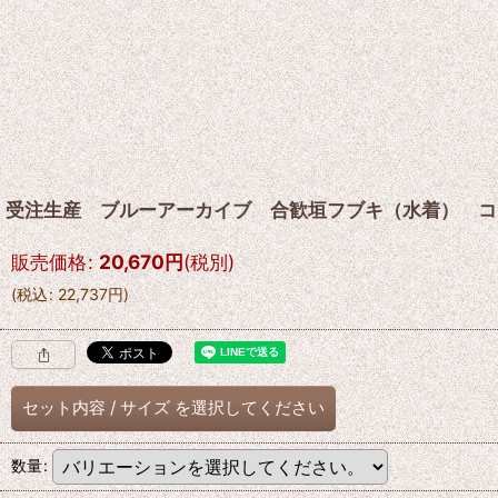
受注生産 ブルーアーカイブ 合歓垣フブキ（水着） 
販売価格
:
20,670
円
(税別)
(
税込
:
22,737
円
)
セット内容
/
サイズ
を選択してください
数量
: