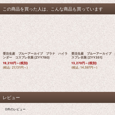
この商品を買った人は、こんな商品も買っています
受注生産 ブルーアーカイブ プラナ ハイラ
受注生産 ブルーアーカイブ 
ンダー コスプレ衣装
[
ZYY780
]
スプレ衣装
[
ZYY351
]
19,210
円
～
(税別)
13,270
円
～
(税別)
(
税込
:
21,131
円
～
)
(
税込
:
14,597
円
～
)
レビュー
0
件のレビュー