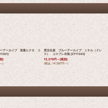
ーアーカイブ 若葉ヒナタ コ
受注生産 ブルーアーカイブ ミチル（ドレ
Y261
]
ス） コスプレ衣装
[
ZYY343
]
別)
13,270
円
～
(税別)
～
)
(
税込
:
14,597
円
～
)