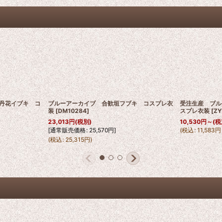
丹花イブキ コ
ブルーアーカイブ 合歓垣フブキ コスプレ衣
受注生産 ブル
装
[
DM10284
]
スプレ衣装
[
ZY
23,013
円
(税別)
10,530
円
～
(税
[
通常販売価格
:
25,570
円
]
(
税込
:
11,583
円
(
税込
:
25,315
円
)