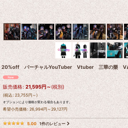
20%off バーチャルYouTuber Vtuber 三華の
販売価格
:
21,595
円
～
(税別)
(
税込
:
23,755
円
～
)
オプションにより価格が変わる場合もあります。
希望小売価格
:
26,994
円
～29,127
円
1
件のレビュー
5.00