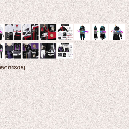
95CG1805
]