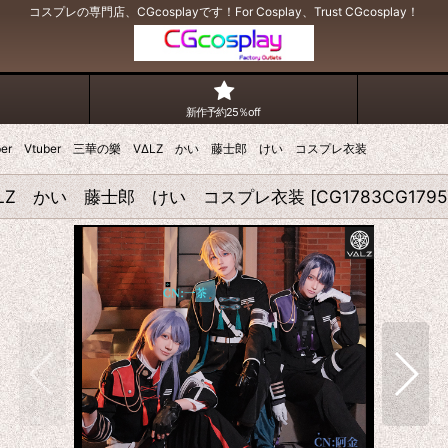
コスプレの専門店、CGcosplayです！For Cosplay、Trust CGcosplay！
新作予約25％off
Tuber Vtuber 三華の樂 VΔLZ かい 藤士郎 けい コスプレ衣装
樂 VΔLZ かい 藤士郎 けい コスプレ衣装
[
CG1783CG179