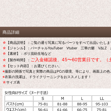
商品詳細
☆
【商品説明】：ご覧の通り写真に写るパーツをすべて出品いたしま
☆
【ジャンル】：バーチャルYouTuber Vtuber 三華の樂 VΔ
☆
【素材】：ポリ混紡生地など
ご入金確認後、45〜60営業日です。（
☆
【製作時間】：
☆
【セット内容】：お選びください。
※
撮影の関係で写真と実際の商品はPCの環境、等により、画面上の
※
衣装の洗濯は、ドライクリーニングをおススメします！
☆
サイズ表