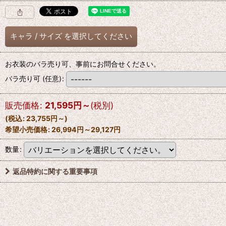
キャラ
/
サイズ
を選択してください
お衣装のバラ売り可、事前にお問合せください。
バラ売り可
(任意)
:
販売価格
:
21,595
円
～
(税別)
(
税込
:
23,755
円
～
)
希望小売価格
:
26,994
円
～29,127
円
数量
:
返品特約に関する重要事項