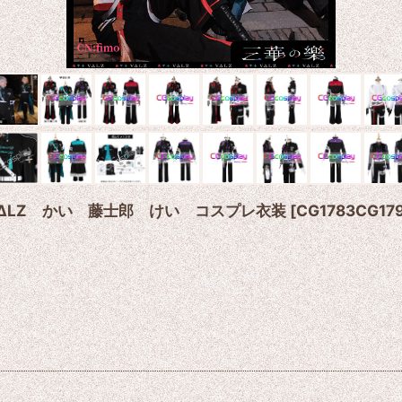
樂 VΔLZ かい 藤士郎 けい コスプレ衣装
[
CG1783CG17