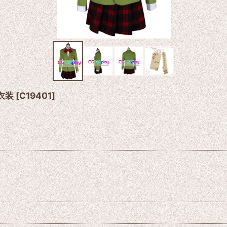
衣装
[
C19401
]