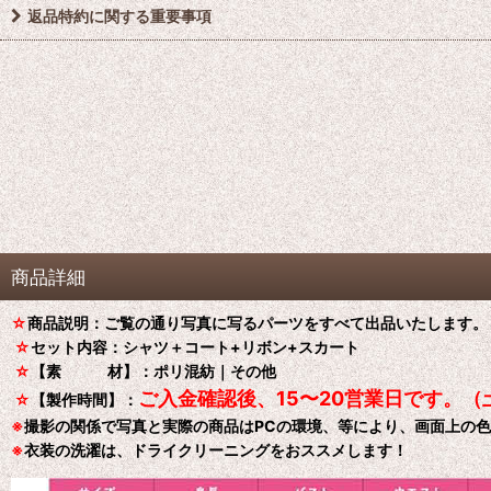
返品特約に関する重要事項
商品詳細
☆
商品説明：ご覧の通り写真に写るパーツをすべて出品いたします。
☆
セット内容：シャツ＋コート+リボン+スカート
☆
【素 材】：ポリ混紡｜その他
ご入金確認後、15〜20営業日です。（
☆
【製作時間】：
※
撮影の関係で写真と実際の商品はPCの環境、等により、画面上の
※
衣装の洗濯は、ドライクリーニングをおススメします！