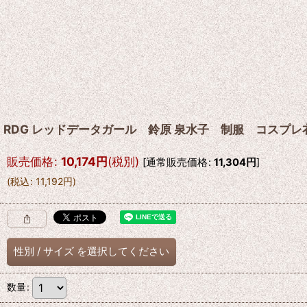
RDG レッドデータガール 鈴原 泉水子 制服 コスプレ
販売価格
:
10,174
円
(税別)
[
通常販売価格
:
11,304
円
]
(
税込
:
11,192
円
)
性別
/
サイズ
を選択してください
数量
: