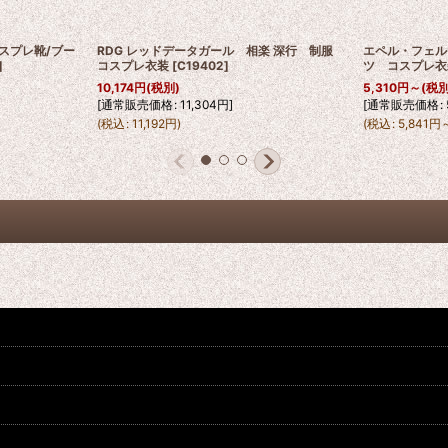
スプレ靴/ブー
RDG レッドデータガール 相楽 深行 制服
エペル・フェル
]
コスプレ衣装
[
C19402
]
ツ コスプレ衣
10,174
円
(税別)
5,310
円
～
(税別
[
通常販売価格
:
11,304
円
]
[
通常販売価格
:
(
税込
:
11,192
円
)
(
税込
:
5,841
円