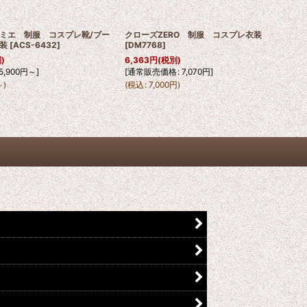
ミエ 制服 コスプレ靴/ブー
クローズZERO 制服 コスプレ衣装
装
[
ACS-6432
]
[
DM7768
]
)
6,363
円
(税別)
5,900
円
～
]
[
通常販売価格
:
7,070
円
]
～
)
(
税込
:
7,000
円
)