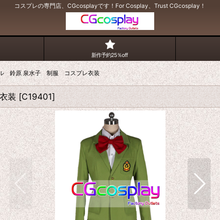
コスプレの専門店、CGcosplayです！For Cosplay、Trust CGcosplay！
新作予約25％off
ール 鈴原 泉水子 制服 コスプレ衣装
レ衣装
[
C19401
]