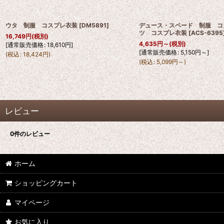
ウタ 制服 コスプレ衣装
[
DM5891
]
デュース・スペード 制服 コ
ツ コスプレ衣装
[
ACS-6395
16,749
円
(税別)
4,635
円
～
(税別)
[
通常販売価格
:
18,610
円
]
[
通常販売価格
:
5,150
円
～
]
(
税込
:
18,424
円
)
(
税込
:
5,099
円
～
)
レビュー
0
件のレビュー
ホーム
ショッピングカート
マイページ
お気に入り