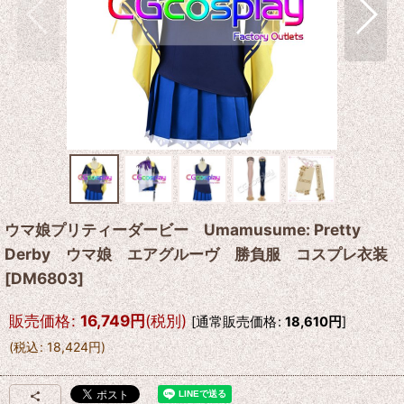
ウマ娘プリティーダービー Umamusume: Pretty
Derby ウマ娘 エアグルーヴ 勝負服 コスプレ衣装
[
DM6803
]
販売価格
:
16,749
円
(税別)
[
通常販売価格
:
18,610
円
]
(
税込
:
18,424
円
)