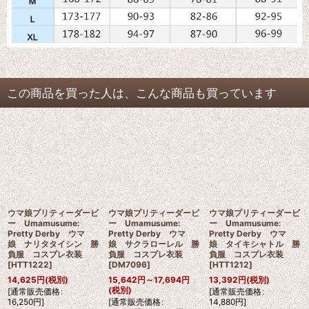
この商品を買った人は、こんな商品も買っています
ウマ娘プリティーダービ
ウマ娘プリティーダービ
ウマ娘プリティーダービ
ー Umamusume:
ー Umamusume:
ー Umamusume:
Pretty Derby ウマ
Pretty Derby ウマ
Pretty Derby ウマ
娘 ナリタタイシン 勝
娘 サクラローレル 勝
娘 タイキシャトル 勝
負服 コスプレ衣装
負服 コスプレ衣装
負服 コスプレ衣装
[
HTT1222
]
[
DM7096
]
[
HTT1212
]
14,625
円
(税別)
15,642
円
～17,694
円
13,392
円
(税別)
(税別)
[
通常販売価格
:
[
通常販売価格
:
16,250
円
]
[
通常販売価格
:
14,880
円
]