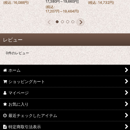
17,380
円
～19,660
円
]
(
税込
:
16,088
円
)
(
税込
:
14,732
円
)
(
税込
:
17,207
円
～19,464
円
)
レビュー
0
件のレビュー
ホーム
ショッピングカート
マイページ
お気に入り
最近チェックしたアイテム
特定商取引法表示