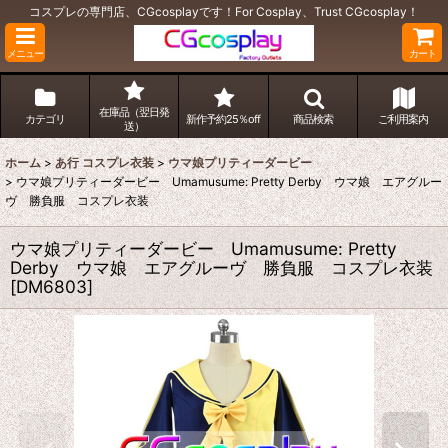
コスプレの専門店、CGcosplayです！For Cosplay、Trust CGcosplay！
メニュー
カート
在庫品（翌日発
カテゴリ
新作予約25％off
商品検索
ご利用案内
送）
ホーム
>
あ行 コスプレ衣装
>
ウマ娘プリティーダービー
>
ウマ娘プリティーダービー Umamusume: Pretty Derby ウマ娘 エアグルー
ヴ 勝負服 コスプレ衣装
ウマ娘プリティーダービー Umamusume: Pretty
Derby ウマ娘 エアグルーヴ 勝負服 コスプレ衣装
[
DM6803
]