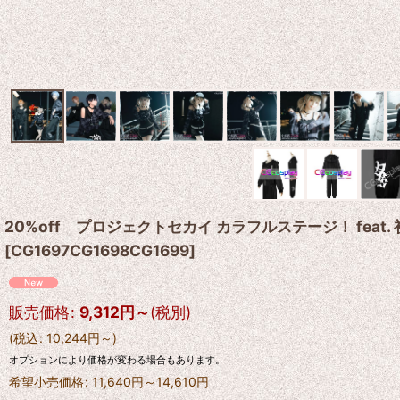
20%off プロジェクトセカイ カラフルステージ！ fea
[
CG1697CG1698CG1699
]
販売価格
:
9,312
円
～
(税別)
(
税込
:
10,244
円
～
)
オプションにより価格が変わる場合もあります。
希望小売価格
:
11,640
円
～14,610
円