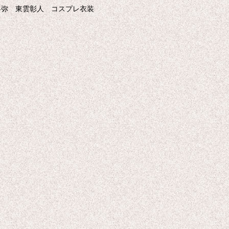
青柳冬弥 東雲彰人 コスプレ衣装