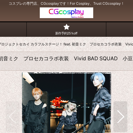
コスプレの専門店、CGcosplayです！For Cosplay、Trust CGcosplay！
新作予約25％off
f プロジェクトセカイ カラフルステージ！ feat. 初音ミク プロセカコラボ衣装 Vi
t. 初音ミク プロセカコラボ衣装 Vivid BAD SQUA