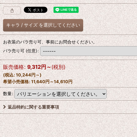
キャラ
/
サイズ
を選択してください
お衣装のバラ売り可、事前にお問合せください。
バラ売り可
(任意)
:
販売価格
:
9,312
円
～
(税別)
(
税込
:
10,244
円
～
)
希望小売価格
:
11,640
円
～14,610
円
数量
:
返品特約に関する重要事項