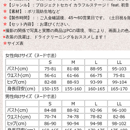
☆
【ジャンル】：プロジェクトセカイ カラフルステージ！ feat. 初
☆
【素材】：ポリ混紡生地など
☆
【製作時間】：：ご入金確認後、45〜60営業日です。（土日祝を
☆
【セット内容】：お選びください。
※
撮影の関係で写真と実際の商品はPCの環境、等により、画面上の
※
衣装の洗濯は、ドライクリーニングをおススメします！
☆
サイズ表