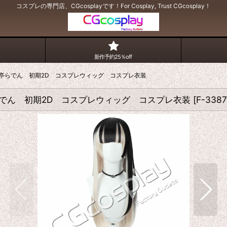
コスプレの専門店、CGcosplayです！For Cosplay, Trust CGcosplay！
新作予約25％off
 儒烏風亭らでん 初期2D コスプレウィッグ コスプレ衣装
烏風亭らでん 初期2D コスプレウィッグ コスプレ衣装
[
F-3387