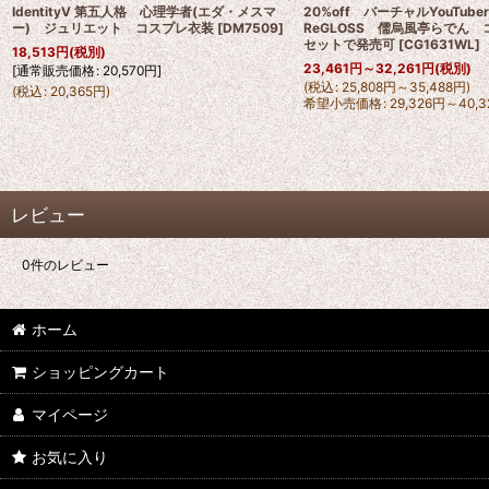
IdentityV 第五人格 心理学者(エダ・メスマ
20%off バーチャルYouTu
ー) ジュリエット コスプレ衣装
[
DM7509
]
ReGLOSS 儒烏風亭らでん
セットで発売可
[
CG1631WL
]
18,513
円
(税別)
23,461
円
～32,261
円
(税別)
[
通常販売価格
:
20,570
円
]
(
税込
:
25,808
円
～35,488
円
)
(
税込
:
20,365
円
)
希望小売価格
:
29,326
円
～40,3
レビュー
0
件のレビュー
ホーム
ショッピングカート
マイページ
お気に入り