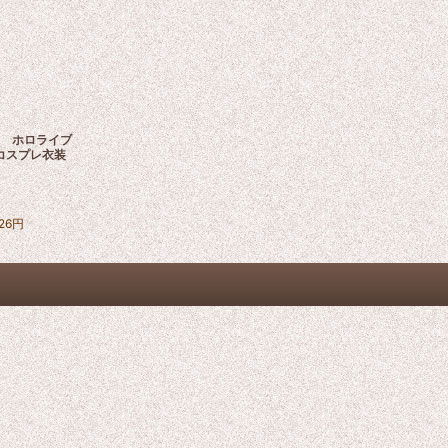
ber ホロライブ
 コスプレ衣装
26
円