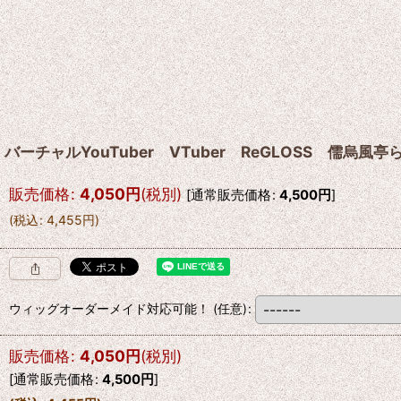
バーチャルYouTuber VTuber ReGLOSS 儒
販売価格
:
4,050
円
(税別)
[
通常販売価格
:
4,500
円
]
(
税込
:
4,455
円
)
ウィッグオーダーメイド対応可能！
(任意)
:
販売価格
:
4,050
円
(税別)
[
通常販売価格
:
4,500
円
]