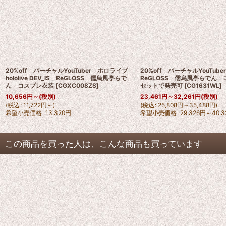
20%off バーチャルYouTuber ホロライブ
20%off バーチャルYouTu
hololive DEV_IS ReGLOSS 儒烏風亭らで
ReGLOSS 儒烏風亭らでん
ん コスプレ衣装
[
CGXC008ZS
]
セットで発売可
[
CG1631WL
]
10,656
円
～
(税別)
23,461
円
～32,261
円
(税別)
(
税込
:
11,722
円
～
)
(
税込
:
25,808
円
～35,488
円
)
希望小売価格
:
13,320
円
希望小売価格
:
29,326
円
～40,3
この商品を買った人は、こんな商品も買っています