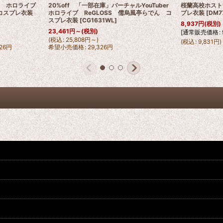
ber ホロライブ
20%off 「一部在庫」バーチャルYouTuber
桜蘭高校ホスト
 コスプレ衣装
ホロライブ ReGLOSS 儒烏風亭らでん コ
プレ衣装
[
DM7
スプレ衣装
[
CG1631WL
]
8,937
円
(税別)
23,461
円
～
(税別)
[
通常販売価格
:
(
税込
:
25,808
円
～
)
(
税込
:
9,831
円
)
26
円
希望小売価格
:
29,326
円