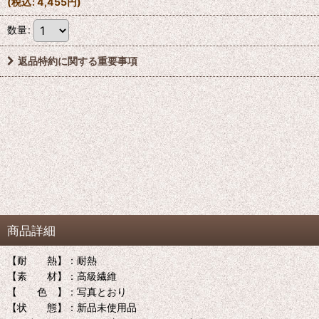
(
税込
:
4,455
円
)
数量
:
返品特約に関する重要事項
商品詳細
【耐 熱】：耐熱
【素 材】：高級繊維
【 色 】：写真とおり
【状 態】：新品未使用品