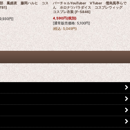
部 鳳鏡夜 藤岡ハルヒ コス
バーチャルYouTuber VTuber 儒烏風亭らで
781
]
ん ホロナツパラダイス コスプレウィッグ
コスプレ衣装
[
F-5846
]
4,590
円
(税別)
9,930
円
]
[
通常販売価格
:
5,100
円
]
(
税込
:
5,049
円
)