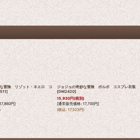
な冒険 リゾット・ネエロ コ
ジョジョの奇妙な冒険 ポルポ コスプレ衣装
511
]
[
DM2420
]
)
15,930
円
(税別)
17,860
円
]
[
通常販売価格
:
17,700
円
]
)
(
税込
:
17,523
円
)