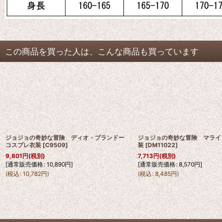
この商品を買った人は、こんな商品も買っています
ジョジョの奇妙な冒険 ディオ・ブランドー
ジョジョの奇妙な冒険 マライ
コスプレ衣装
[
C9509
]
装
[
DM11022
]
9,801
円
(税別)
7,713
円
(税別)
[
通常販売価格
:
10,890
円
]
[
通常販売価格
:
8,570
円
]
(
税込
:
10,782
円
)
(
税込
:
8,485
円
)