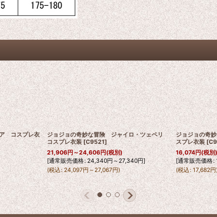
ア コスプレ衣
ジョジョの奇妙な冒険 ジャイロ・ツェペリ
ジョジョの奇妙
コスプレ衣装
[
C9521
]
スプレ衣装
[
C9
21,906
円
～24,606
円
(税別)
16,074
円
(税別
[
通常販売価格
:
24,340
円
～27,340
円
]
[
通常販売価格
:
(
税込
:
24,097
円
～27,067
円
)
(
税込
:
17,682
円