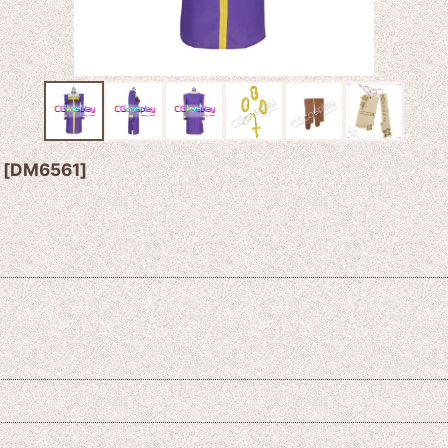
[
DM6561
]