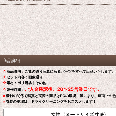
商品詳細
☆
商品説明：ご覧の通り写真に写るパーツをすべて出品いたします。
☆
セット内容：画像通り
☆
素材：ポリ混紡｜その他
ご入金確認後、20〜25営業日です。
☆
製作時間：
※
撮影の関係で写真と実際の商品はPCの環境、等により、画面上の
※
衣装の洗濯は、ドライクリーニングをおススメします！