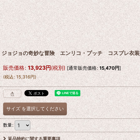
ジョジョの奇妙な冒険 エンリコ・プッチ コスプレ衣装
販売価格
:
13,923
円
(税別)
[
通常販売価格
:
15,470
円
]
(
税込
:
15,316
円
)
サイズ
を選択してください
数量
:
返品特約に関する重要事項