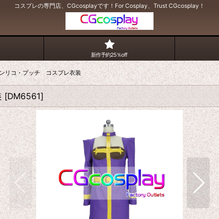
コスプレの専門店、CGcosplayです！For Cosplay、Trust CGcosplay！
新作予約25％off
ンリコ・プッチ コスプレ衣装
装
[
DM6561
]