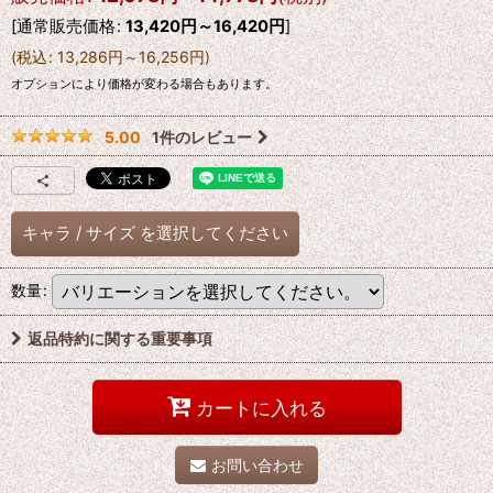
[
通常販売価格
:
13,420
円
～16,420
円
]
(
税込
:
13,286
円
～16,256
円
)
オプションにより価格が変わる場合もあります。
1
件のレビュー
5.00
キャラ
/
サイズ
を選択してください
数量
:
返品特約に関する重要事項
カートに入れる
お問い合わせ