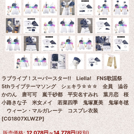
ラブライブ！スーパースター!! Liella! FNS歌謡祭
5thライブテーマソング シェキラ☆☆☆ 全員 澁谷
かのん 唐可可 嵐千砂都 平安名すみれ 葉月恋 桜
小路きな子 米女メイ 若菜四季 鬼塚夏美 鬼塚冬毬
ウィーン・マルガレーテ コスプレ衣装
[
CG1807XLWZP
]
販売価格
:
12,078
円
～14,778
円
(税別)