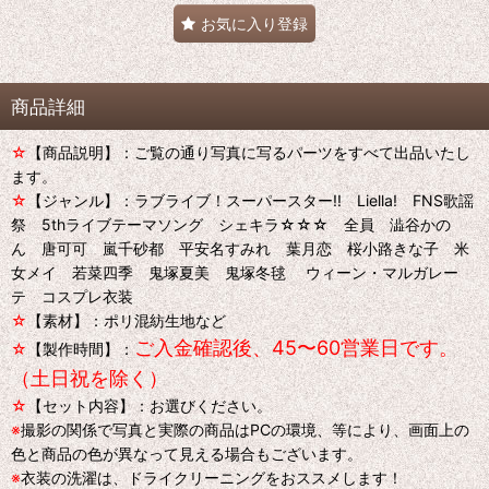
お気に入り登録
商品詳細
☆
【商品説明】：ご覧の通り写真に写るパーツをすべて出品いたし
ます。
☆
【ジャンル】：ラブライブ！スーパースター!! Liella! FNS歌謡
祭 5thライブテーマソング シェキラ☆☆☆ 全員 澁谷かの
ん 唐可可 嵐千砂都 平安名すみれ 葉月恋 桜小路きな子 米
女メイ 若菜四季 鬼塚夏美 鬼塚冬毬 ウィーン・マルガレー
テ コスプレ衣装
☆
【素材】：ポリ混紡生地など
ご入金確認後、45〜60営業日です。
☆
【製作時間】：
（土日祝を除く）
☆
【セット内容】：お選びください。
※
撮影の関係で写真と実際の商品はPCの環境、等により、画面上の
色と商品の色が異なって見える場合もございます。
※
衣装の洗濯は、ドライクリーニングをおススメします！