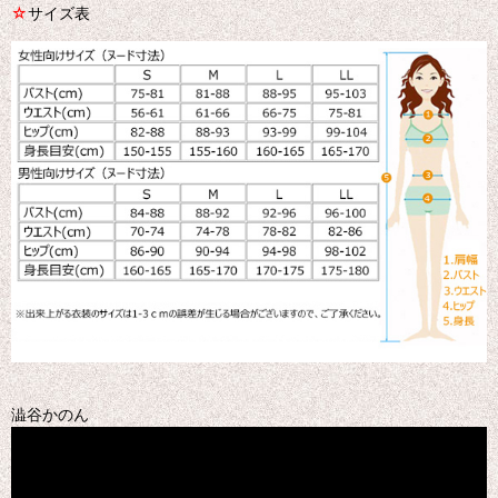
☆
サイズ表
澁谷かのん