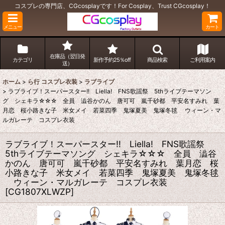
コスプレの専門店、CGcosplayです！For Cosplay、Trust CGcosplay！
メニュー
カート
在庫品（翌日発
カテゴリ
新作予約25％off
商品検索
ご利用案内
送）
ホーム
>
ら行 コスプレ衣装
>
ラブライブ
>
ラブライブ！スーパースター!! Liella! FNS歌謡祭 5thライブテーマソン
グ シェキラ☆☆☆ 全員 澁谷かのん 唐可可 嵐千砂都 平安名すみれ 葉
月恋 桜小路きな子 米女メイ 若菜四季 鬼塚夏美 鬼塚冬毬 ウィーン・マ
ルガレーテ コスプレ衣装
ラブライブ！スーパースター!! Liella! FNS歌謡祭
5thライブテーマソング シェキラ☆☆☆ 全員 澁谷
かのん 唐可可 嵐千砂都 平安名すみれ 葉月恋 桜
小路きな子 米女メイ 若菜四季 鬼塚夏美 鬼塚冬毬
ウィーン・マルガレーテ コスプレ衣装
[
CG1807XLWZP
]