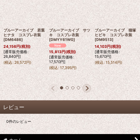
ブルーアーカイブ 若葉
ブルーアーカイブ サツ
ブルーアーカイブ 猫塚
ヒナタ コスプレ衣装
キ コスプレ衣装
ヒビキ コスプレ衣装
[
DM6486
]
[
DMYY61WG
]
[
DM9513
]
24,156
円
(税別)
14,103
円
(税別)
[
通常販売価格
:
[
通常販売価格
:
15,813
円
(税別)
26,840
円
]
15,670
円
]
[
通常販売価格
:
17,570
円
]
(
税込
:
26,572
円
)
(
税込
:
15,514
円
)
(
税込
:
17,395
円
)
レビュー
0
件のレビュー
ホーム