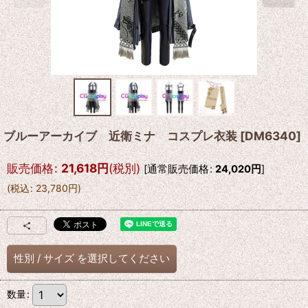
ブルーアーカイブ 近衛ミナ コスプレ衣装
[
DM6340
]
販売価格
:
21,618
円
(税別)
[
通常販売価格
:
24,020
円
]
(
税込
:
23,780
円
)
性別
/
サイズ
を選択してください
数量
: