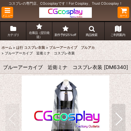
コスプレの専門店、CGcosplayです！For Cosplay、Trust CGcosplay！
メニュー
カート
在庫品（翌日発
カテゴリ
新作予約25％off
商品検索
ご利用案内
送）
ホーム
>
は行 コスプレ衣装
>
ブルーアーカイブ ブルアカ
>
ブルーアーカイブ 近衛ミナ コスプレ衣装
ブルーアーカイブ 近衛ミナ コスプレ衣装
[
DM6340
]