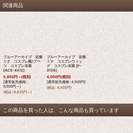
関連商品
ブルーアーカイブ 近衛
ブルーアーカイブ 近衛
ミナ コスプレ靴/ブー
ミナ コスプレウィッ
ツ コスプレ衣装
グ コスプレ衣装
[
F-
[
ACS-4312
]
3156
]
5,850
円
～
(税別)
4,050
円
(税別)
[
通常販売価格
:
[
通常販売価格
:
4,500
円
]
6,500
円
～
]
(
税込
:
4,455
円
)
(
税込
:
6,435
円
～
)
この商品を買った人は、こんな商品も買っています