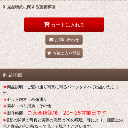
返品特約に関する重要事項
カートに入れる
お問い合わせ
お気に入り登録
商品詳細
☆
商品説明：ご覧の通り写真に写るパーツをすべて出品いたしま
す。
☆
セット内容：画像通り
☆
素材：ポリ混紡｜その他
ご入金確認後、20〜25営業日です。
☆
製作時間：
※
撮影の関係で写真と実際の商品はPCの環境、等により、画面上の
色と商品の色が異なって見える場合もございます。