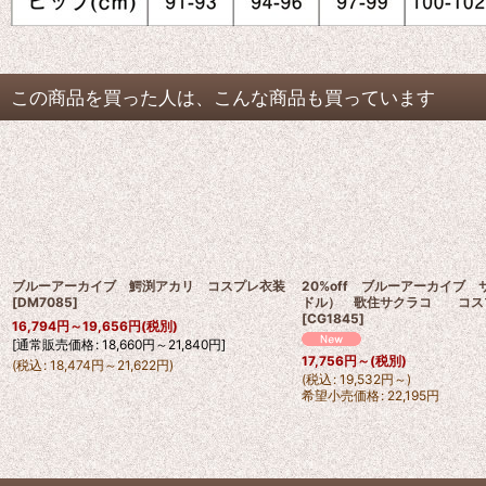
この商品を買った人は、こんな商品も買っています
ブルーアーカイブ 鰐渕アカリ コスプレ衣装
20%off ブルーアーカイブ
[
DM7085
]
ドル） 歌住サクラコ コス
[
CG1845
]
16,794
円
～19,656
円
(税別)
[
通常販売価格
:
18,660
円
～21,840
円
]
17,756
円
～
(税別)
(
税込
:
18,474
円
～21,622
円
)
(
税込
:
19,532
円
～
)
希望小売価格
:
22,195
円