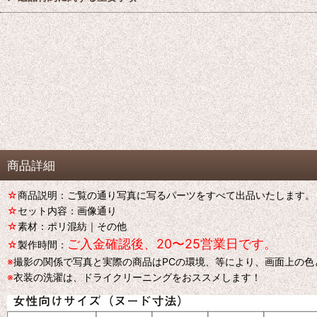
商品詳細
☆
商品説明：ご覧の通り写真に写るパーツをすべて出品いたします。
☆
セット内容：画像通り
☆
素材：ポリ混紡｜その他
ご入金確認後、20〜25営業日です。
☆
製作時間：
※
撮影の関係で写真と実際の商品はPCの環境、等により、画面上の
※
衣装の洗濯は、ドライクリーニングをおススメします！