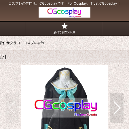
コスプレの専門店、CGcosplayです！For Cosplay、Trust CGcosplay！
新作予約25％off
歌住サクラコ コスプレ衣装
27
]