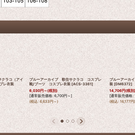
 サクラコ（アイ
ブルーアーカイブ 歌住サクラコ コスプレ
ブルーアーカイ
プレ衣装
靴/ブーツ コスプレ衣装
[
ACS-3361
]
装
[
DM6372
]
6,030
円
～
(税別)
14,706
円
(税別
[
通常販売価格
:
6,700
円
～
]
[
通常販売価格
:
(
税込
:
6,633
円
～
)
(
税込
:
16,177
円