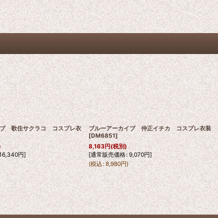
ブ 歌住サクラコ コスプレ衣
ブルーアーカイブ 仲正イチカ コスプレ衣装
[
DM6851
]
)
8,163
円
(税別)
16,340
円
]
[
通常販売価格
:
9,070
円
]
)
(
税込
:
8,980
円
)